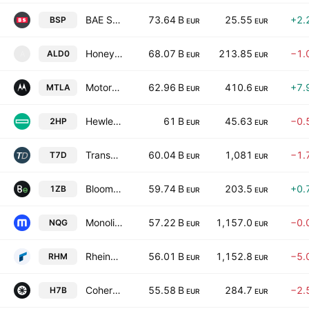
BAE Systems plc
73.64 B
25.55
+2.
BSP
EUR
EUR
Honeywell Technologies Inc.
68.07 B
213.85
−1.
ALD0
A
EUR
EUR
Motorola Solutions, Inc.
62.96 B
410.6
+7.
MTLA
EUR
EUR
Hewlett Packard Enterprise Co.
61 B
45.63
−0.
2HP
EUR
EUR
TransDigm Group Incorporated
60.04 B
1,081
−1.
T7D
EUR
EUR
Bloom Energy Corporation Class A
59.74 B
203.5
+0.
1ZB
EUR
EUR
Monolithic Power Systems, Inc.
57.22 B
1,157.0
−0.
NQG
EUR
EUR
Rheinmetall AG
56.01 B
1,152.8
−5.
RHM
EUR
EUR
Coherent Corp.
55.58 B
284.7
−2.
H7B
EUR
EUR