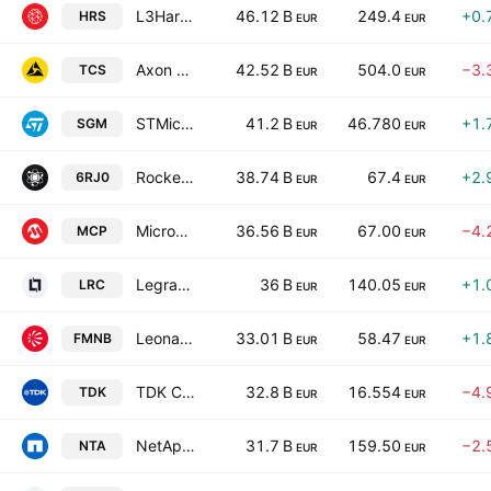
L3Harris Technologies Inc
46.12 B
249.4
+0.
HRS
EUR
EUR
Axon Enterprise Inc
42.52 B
504.0
−3.
TCS
EUR
EUR
STMicroelectronics NV
41.2 B
46.780
+1.
SGM
EUR
EUR
Rocket Lab Corporation
38.74 B
67.4
+2.
6RJ0
EUR
EUR
Microchip Technology Incorporated
36.56 B
67.00
−4.
MCP
EUR
EUR
Legrand SA
36 B
140.05
+1.
LRC
EUR
EUR
Leonardo SpA
33.01 B
58.47
+1.
FMNB
EUR
EUR
TDK Corporation
32.8 B
16.554
−4.
TDK
EUR
EUR
NetApp, Inc.
31.7 B
159.50
−2.
NTA
EUR
EUR