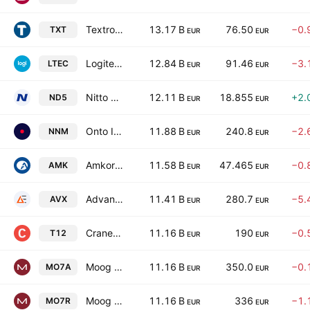
Textron Inc.
13.17 B
76.50
−0.
TXT
EUR
EUR
Logitech International S.A.
12.84 B
91.46
−3.
LTEC
EUR
EUR
Nitto Denko Corp.
12.11 B
18.855
+2.
ND5
EUR
EUR
Onto Innovation, Inc.
11.88 B
240.8
−2.
NNM
EUR
EUR
Amkor Technology, Inc.
11.58 B
47.465
−0.
AMK
EUR
EUR
Advanced Energy Industries, Inc.
11.41 B
280.7
−5.
AVX
EUR
EUR
Crane Company
11.16 B
190
−0.
T12
EUR
EUR
Moog Inc. Class A
11.16 B
350.0
−0.
MO7A
EUR
EUR
Moog Inc. Class B
11.16 B
336
−1.
MO7R
EUR
EUR