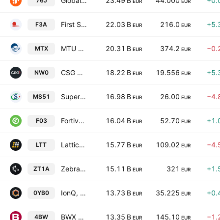
GlobalFoundries Inc.
23.49 B
44.000
+0.
76J
EUR
EUR
First Solar, Inc.
22.03 B
216.0
+5.
F3A
EUR
EUR
MTU Aero Engines AG
20.31 B
374.2
−0.
MTX
EUR
EUR
CSG N.V.
18.22 B
19.556
+5.
NW0
EUR
EUR
Super Micro Computer, Inc.
16.98 B
26.00
−4.
MS51
EUR
EUR
Fortive Corp.
16.04 B
52.70
+1.
F03
EUR
EUR
Lattice Semiconductor Corporation
15.77 B
109.02
−4.
LTT
EUR
EUR
Zebra Technologies Corporation Class A
15.11 B
321
+1.
ZT1A
EUR
EUR
IonQ, Inc.
13.73 B
35.225
+0.
0YB0
EUR
EUR
BWX Technologies, Inc.
13.35 B
145.10
−1.
4BW
EUR
EUR