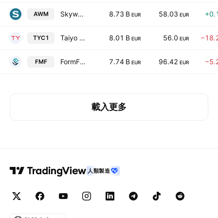
Skyworks Solutions, Inc.
8.73 B
58.03
+0.
AWM
EUR
EUR
Taiyo Yuden Co., Ltd.
8.01 B
56.0
−18.
TYC1
EUR
EUR
FormFactor, Inc.
7.74 B
96.42
−5.
FMF
EUR
EUR
載入更多
人類製造