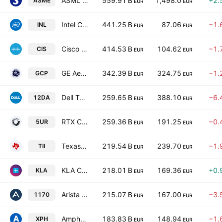
ASML Holding NV
559.91 B
1,498.0
+2.
ASME
EUR
EUR
Intel Corporation
441.25 B
87.06
−1.
INL
EUR
EUR
Cisco Systems, Inc.
414.53 B
104.62
−1.
CIS
EUR
EUR
GE Aerospace
342.39 B
324.75
−1.
GCP
EUR
EUR
Dell Technologies, Inc. Class C
259.65 B
388.10
−6.
12DA
EUR
EUR
RTX Corporation
259.36 B
191.25
−0.
5UR
EUR
EUR
Texas Instruments Incorporated
219.54 B
239.70
−1.
TII
EUR
EUR
KLA Corporation
218.01 B
169.36
+0.
KLA
EUR
EUR
Arista Networks Inc
215.07 B
167.00
−3.
1170
EUR
EUR
Amphenol Corporation Class A
183.83 B
148.94
−1.
XPH
EUR
EUR