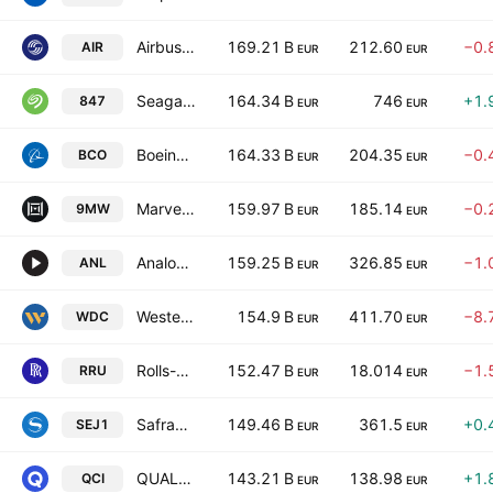
Airbus SE
169.21 B
212.60
−0.
AIR
EUR
EUR
Seagate Technology Holdings PLC
164.34 B
746
+1.
847
EUR
EUR
Boeing Company
164.33 B
204.35
−0.
BCO
EUR
EUR
Marvell Technology, Inc.
159.97 B
185.14
−0.
9MW
EUR
EUR
Analog Devices, Inc.
159.25 B
326.85
−1.
ANL
EUR
EUR
Western Digital Corporation
154.9 B
411.70
−8.
WDC
EUR
EUR
Rolls-Royce Holdings plc
152.47 B
18.014
−1.
RRU
EUR
EUR
Safran SA
149.46 B
361.5
+0.
SEJ1
EUR
EUR
QUALCOMM Incorporated
143.21 B
138.98
+1.
QCI
EUR
EUR