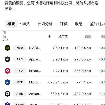
寶貴的洞見。您可以輕鬆篩選和比較公司，隨時掌握市場
動態。
概要
更多
績效
技術分析
評價
股息
盈利能力
商
品
總市值
價格
漲
NVIDIA Corporation
4.59 T
190.84
+0.
NVD
EUR
EUR
Apple Inc.
3.93 T
270.85
+0.
APC
EUR
EUR
Broadcom Inc.
1.72 T
365.80
+0.
1YD
EUR
EUR
Micron Technology, Inc.
873.21 B
774.1
+0.
MTE
EUR
EUR
Advanced Micro Devices, Inc.
680.4 B
427.00
+1.
AMD
EUR
EUR