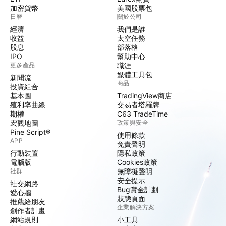
加密貨幣
美國股票包
日曆
關於公司
經濟
我們是誰
收益
太空任務
股息
部落格
IPO
幫助中心
更多產品
職涯
媒體工具包
新聞流
商品
投資組合
基本圖
TradingView商店
殖利率曲線
交易者塔羅牌
期權
C63 TradeTime
宏觀地圖
政策與安全
Pine Script®
使用條款
APP
免責聲明
行動裝置
隱私政策
電腦版
Cookies政策
社群
無障礙聲明
安全提示
社交網路
Bug賞金計劃
愛心牆
狀態頁面
推薦給朋友
企業解決方案
創作者計畫
網站規則
小工具