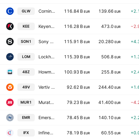
Corning Inc
116.84 B
139.66
+2.
GLW
EUR
EUR
Keyence Corporation
116.28 B
473.0
−2.
KEE
EUR
EUR
Sony Group Corporation
115.91 B
20.280
+4.
SON1
EUR
EUR
Lockheed Martin Corporation
115.39 B
506.8
+1.
LOM
EUR
EUR
Howmet Aerospace Inc.
100.93 B
255.8
+2.
48Z
EUR
EUR
Vertiv Holdings Co. Class A
92.62 B
244.40
+1.
49V
EUR
EUR
Murata Manufacturing Co., Ltd.
79.23 B
41.400
−4.
MUR1
EUR
EUR
Emerson Electric Co.
78.45 B
140.10
+2.
EMR
EUR
EUR
Infineon Technologies AG
78.19 B
60.55
+0.
IFX
EUR
EUR