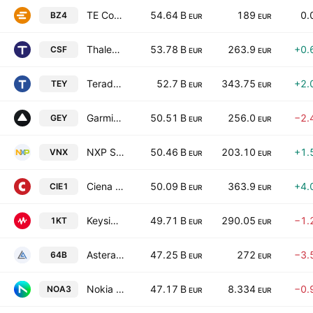
TE Connectivity plc
54.64 B
189
0.
BZ4
EUR
EUR
Thales SA
53.78 B
263.9
+0.
CSF
EUR
EUR
Teradyne, Inc.
52.7 B
343.75
+2.
TEY
EUR
EUR
Garmin Ltd.
50.51 B
256.0
−2.
GEY
EUR
EUR
NXP Semiconductors NV
50.46 B
203.10
+1.
VNX
EUR
EUR
Ciena Corporation
50.09 B
363.9
+4.
CIE1
EUR
EUR
Keysight Technologies Inc
49.71 B
290.05
−1.
1KT
EUR
EUR
Astera Labs, Inc.
47.25 B
272
−3.
64B
EUR
EUR
Nokia Oyj
47.17 B
8.334
−0.
NOA3
EUR
EUR