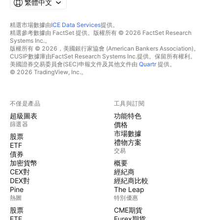
繁體中文
精選市場數據由
ICE Data Services
提供。
精選參考數據由 FactSet 提供。版權所有 © 2026 FactSet Research
Systems Inc.。
版權所有 © 2026，美國銀行家協會 (American Bankers Association)。
CUSIP數據庫由FactSet Research Systems Inc.提供。保留所有權利。
美國證券交易委員會(SEC)申報文件及其他文件由
Quartr
提供。
© 2026 TradingView, Inc.。
不僅是產品
工具與訂閱
超級圖表
功能特色
篩選器
價格
市場數據
股票
禮物方案
ETF
交易
債券
加密貨幣
概要
CEX對
經紀商
DEX對
經紀商比較
Pine
The Leap
熱圖
特別優惠
股票
CME期貨
ETF
Eurex期貨