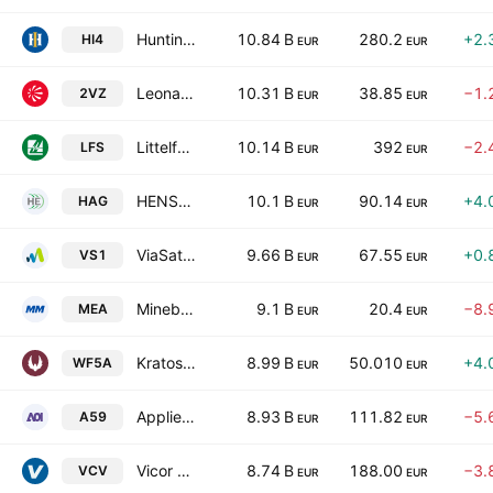
Huntington Ingalls Industries, Inc.
10.84 B
280.2
+2.
HI4
EUR
EUR
Leonardo DRS, Inc.
10.31 B
38.85
−1.
2VZ
EUR
EUR
Littelfuse, Inc.
10.14 B
392
−2.
LFS
EUR
EUR
HENSOLDT AG
10.1 B
90.14
+4.
HAG
EUR
EUR
ViaSat, Inc.
9.66 B
67.55
+0.
VS1
EUR
EUR
MinebeaMitsumi Inc.
9.1 B
20.4
−8.
MEA
EUR
EUR
Kratos Defense & Security Solutions, Inc.
8.99 B
50.010
+4.
WF5A
EUR
EUR
Applied Optoelectronics, Inc.
8.93 B
111.82
−5.
A59
EUR
EUR
Vicor Corporation
8.74 B
188.00
−3.
VCV
EUR
EUR