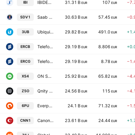
IBIDEN CO., LTD.
31.31 B
107
−7.
IBI
EUR
EUR
Saab AB Class B
30.63 B
57.45
−0.
SDV1
EUR
EUR
Ubiquiti Inc.
29.82 B
491.0
+1.
3UB
EUR
EUR
Telefonaktiebolaget LM Ericsson Class B
29.19 B
8.806
+0.
ERCB
EUR
EUR
Telefonaktiebolaget LM Ericsson Class A
29.19 B
8.78
−1.
ERCG
EUR
EUR
ON Semiconductor Corporation
25.92 B
65.82
−4.
XS4
EUR
EUR
Qnity Electronics, Inc.
24.56 B
115
−4.
Z5O
EUR
EUR
Everpure, Inc. Class A
24.1 B
71.32
−1.
6PU
EUR
EUR
Canon Inc.
23.61 B
24.44
+1.
CNN1
EUR
EUR