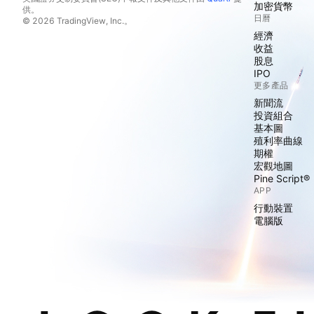
加密貨幣
供。
日曆
© 2026 TradingView, Inc.。
經濟
收益
股息
IPO
更多產品
新聞流
投資組合
基本圖
殖利率曲線
期權
宏觀地圖
Pine Script®
APP
行動裝置
電腦版