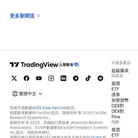
更多新聞流
不僅是產品
人類製造
超級圖表
篩選器
股票
ETF
繁體中文
債券
加密貨幣
CEX對
精選市場數據由
ICE Data Services
提供。
DEX對
精選參考數據由 FactSet 提供。版權所有 © 2026 FactSet
Pine
Research Systems Inc.。
熱圖
版權所有 © 2026，美國銀行家協會 (American Bankers
Association)。CUSIP數據庫由FactSet Research Systems
股票
Inc.提供。保留所有權利。
ETF
美國證券交易委員會(SEC)申報文件及其他文件由
Quartr
提