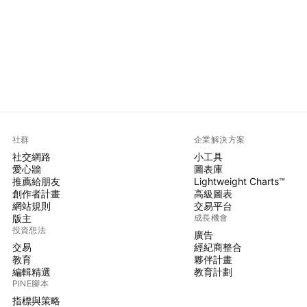
社群
企業解決方案
社交網路
小工具
愛心牆
圖表庫
推薦給朋友
Lightweight Charts™
創作者計畫
高級圖表
網站規則
交易平台
版主
成長機會
投資想法
廣告
交易
經紀商整合
教育
夥伴計畫
編輯精選
教育計劃
PINE腳本
指標與策略