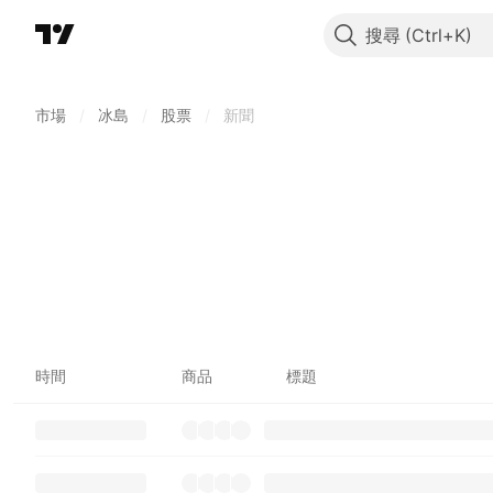
搜尋
市場
/
冰島
/
股票
/
新聞
時間
商品
標題