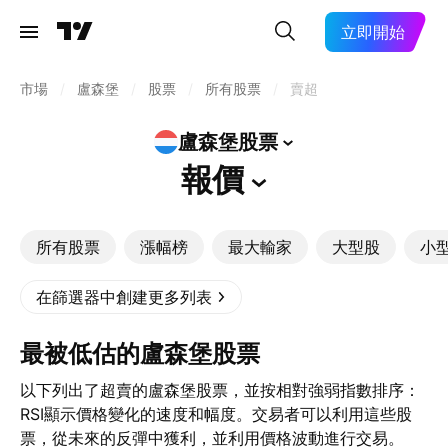
立即開始
市場
/
盧森堡
/
股票
/
所有股票
/
賣超
盧森堡股票
報價
所有股票
漲幅榜
最大輸家
大型股
小
在篩選器中創建更多列表
最被低估的盧森堡股票
以下列出了超賣的盧森堡股票，並按相對強弱指數排序：
RSI顯示價格變化的速度和幅度。交易者可以利用這些股
票，從未來的反彈中獲利，並利用價格波動進行交易。