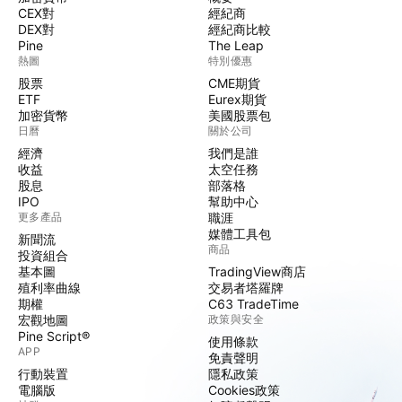
CEX對
經紀商
DEX對
經紀商比較
Pine
The Leap
熱圖
特別優惠
股票
CME期貨
ETF
Eurex期貨
加密貨幣
美國股票包
日曆
關於公司
經濟
我們是誰
收益
太空任務
股息
部落格
IPO
幫助中心
更多產品
職涯
媒體工具包
新聞流
商品
投資組合
基本圖
TradingView商店
殖利率曲線
交易者塔羅牌
期權
C63 TradeTime
宏觀地圖
政策與安全
Pine Script®
使用條款
APP
免責聲明
行動裝置
隱私政策
電腦版
Cookies政策