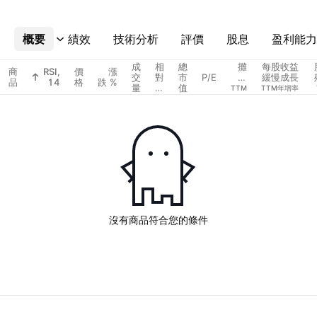
概要
更多
績效
技術分析
評價
股息
盈利能力
成
相
總
攤
每股收益
商
RSI,
價
漲
交
對
市
P/E
薄
緩慢成長
品
14
格
跌 %
量
成
值
每
TTM
TTM年增率
交
股
量
收
益
沒有商品符合您的條件