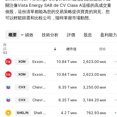
關注像Vista Energy SAB de CV Class A這樣的高成交量
個股，這份清單都能為您的交易策略提供寶貴的洞見。您
可以輕鬆篩選和比較公司，隨時掌握市場動態。
概要
更多
績效
技術分析
評價
股息
盈利能力
商
品
總市值
價格
Exxonmobil Holdings Corporation
10.84 T
2,623.00
−
XOM
MXN
MXN
Exxonmobil Holdings Corporation
10.84 T
2,623.00
−
XOM
MXN
MXN
Chevron Corporation
6.35 T
3,250.00
CVX
MXN
MXN
Chevron Corporation
6.35 T
3,184.20
−
CVX
MXN
MXN
Shell Plc
4.2 T
762.93
+
SHEL/N
MXN
MXN