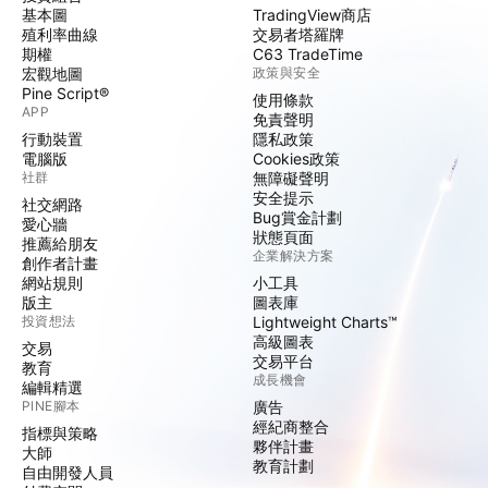
基本圖
TradingView商店
殖利率曲線
交易者塔羅牌
期權
C63 TradeTime
宏觀地圖
政策與安全
Pine Script®
使用條款
APP
免責聲明
行動裝置
隱私政策
電腦版
Cookies政策
社群
無障礙聲明
安全提示
社交網路
Bug賞金計劃
愛心牆
狀態頁面
推薦給朋友
企業解決方案
創作者計畫
網站規則
小工具
版主
圖表庫
投資想法
Lightweight Charts™
高級圖表
交易
交易平台
教育
成長機會
編輯精選
PINE腳本
廣告
經紀商整合
指標與策略
夥伴計畫
大師
教育計劃
自由開發人員