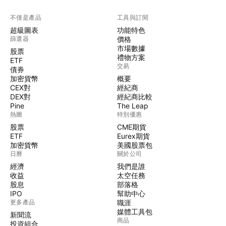
不僅是產品
工具與訂閱
超級圖表
功能特色
篩選器
價格
市場數據
股票
禮物方案
ETF
交易
債券
加密貨幣
概要
CEX對
經紀商
DEX對
經紀商比較
Pine
The Leap
熱圖
特別優惠
股票
CME期貨
ETF
Eurex期貨
加密貨幣
美國股票包
日曆
關於公司
經濟
我們是誰
收益
太空任務
股息
部落格
IPO
幫助中心
更多產品
職涯
媒體工具包
新聞流
商品
投資組合