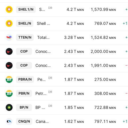
DR
Shell Plc Sponsored ADR
4.2 T
1,570.99
+
SHEL1/N
MXN
MXN
Shell Plc
4.2 T
769.07
+1
SHEL/N
MXN
MXN
TotalEnergies SE
3.28 T
1,524.82
+
TTEN/N
MXN
MXN
ConocoPhillips
2.43 T
2,000.00
+
COP
MXN
MXN
ConocoPhillips
2.43 T
1,991.00
−
COP
MXN
MXN
DR
Petroleo Brasileiro SA Sponsored ADR Pfd
1.87 T
275.00
PBRA/N
MXN
MXN
DR
Petroleo Brasileiro SA Sponsored ADR
1.87 T
308.00
−
PBR/N
MXN
MXN
DR
BP PLC Sponsored ADR
1.85 T
722.88
+
BP/N
MXN
MXN
Canadian Natural Resources Limited
1.62 T
797.11
+1
CNQ/N
MXN
MXN