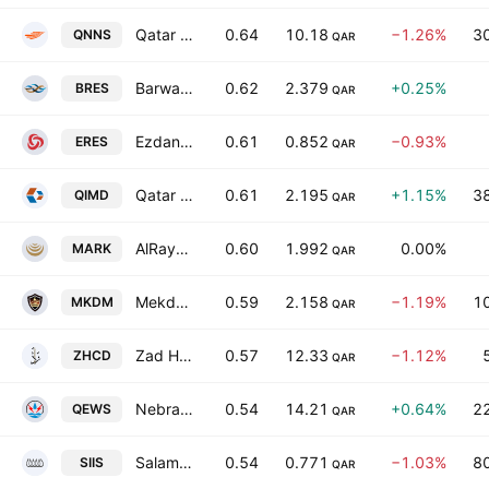
Qatar Navigation QSC
0.64
10.18
−1.26%
3
QNNS
QAR
Barwa Real Estate Co.
0.62
2.379
+0.25%
BRES
QAR
Ezdan Holding Group
0.61
0.852
−0.93%
ERES
QAR
Qatar Industrial Manufacturing Co.
0.61
2.195
+1.15%
3
QIMD
QAR
AlRayan Bank
0.60
1.992
0.00%
MARK
QAR
Mekdam Holding Group Company
0.59
2.158
−1.19%
1
MKDM
QAR
Zad Holding Co.
0.57
12.33
−1.12%
ZHCD
QAR
Nebras Energy
0.54
14.21
+0.64%
2
QEWS
QAR
Salam International Investment Ltd.
0.54
0.771
−1.03%
8
SIIS
QAR