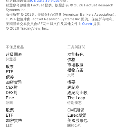
精選市場數據由
ICE Data Services
提供。
精選參考數據由 FactSet 提供。版權所有 © 2026 FactSet Research
Systems Inc.。
版權所有 © 2026，美國銀行家協會 (American Bankers Association)。
CUSIP數據庫由FactSet Research Systems Inc.提供。保留所有權利。
美國證券交易委員會(SEC)申報文件及其他文件由
Quartr
提供。
© 2026 TradingView, Inc.。
不僅是產品
工具與訂閱
超級圖表
功能特色
篩選器
價格
市場數據
股票
禮物方案
ETF
交易
債券
加密貨幣
概要
CEX對
經紀商
DEX對
經紀商比較
Pine
The Leap
熱圖
特別優惠
股票
CME期貨
ETF
Eurex期貨
加密貨幣
美國股票包
日曆
關於公司