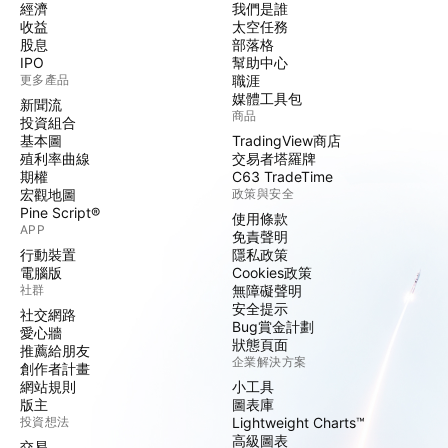
經濟
我們是誰
收益
太空任務
股息
部落格
IPO
幫助中心
更多產品
職涯
媒體工具包
新聞流
商品
投資組合
基本圖
TradingView商店
殖利率曲線
交易者塔羅牌
期權
C63 TradeTime
宏觀地圖
政策與安全
Pine Script®
使用條款
APP
免責聲明
行動裝置
隱私政策
電腦版
Cookies政策
社群
無障礙聲明
安全提示
社交網路
Bug賞金計劃
愛心牆
狀態頁面
推薦給朋友
企業解決方案
創作者計畫
網站規則
小工具
版主
圖表庫
投資想法
Lightweight Charts™
高級圖表
交易