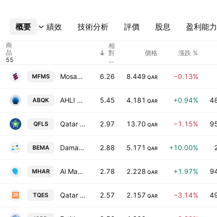
概要
更多
績效
技術分析
評價
股息
盈利能力
商
相
品
對
價格
漲跌 %
成
交
量
Mosanada Facilities Management Services Q.P.S.C.
6.26
8.449
−0.13%
MFMS
QAR
AHLI BANK Q.P.S.C.
5.45
4.181
+0.94%
4
ABQK
QAR
Qatar Fuel-Woqod QSC
2.97
13.70
−1.15%
9
QFLS
QAR
Damaan Islamic Insurance Company (Beema)
2.88
5.171
+10.00%
BEMA
QAR
Al Mahhar Holding Company QPSC
2.78
2.228
+1.97%
9
MHAR
QAR
Qatar Electronic Systems Co. (Techno Q) QPSC
2.57
2.157
−3.14%
4
TQES
QAR