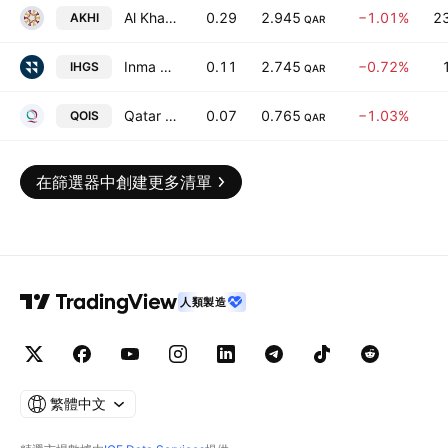
Al Khaleej Takaful Group
0.29
2.945
−1.01%
2
AKHI
QAR
Inma Holding Company
0.11
2.745
−0.72%
IHGS
QAR
Qatar Oman Investment Co.
0.07
0.765
−1.03%
QOIS
QAR
在篩選器中創建更多清單
人類製造
繁體中文