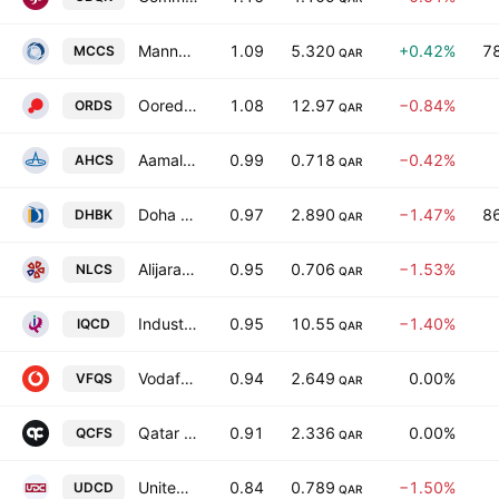
Mannai Corporation Q.P.S.C.
1.09
5.320
+0.42%
7
MCCS
QAR
Ooredoo Q.P.S.C
1.08
12.97
−0.84%
ORDS
QAR
Aamal Company Q.S.C.
0.99
0.718
−0.42%
AHCS
QAR
Doha Bank
0.97
2.890
−1.47%
8
DHBK
QAR
Alijarah Holding
0.95
0.706
−1.53%
NLCS
QAR
Industries of Qatar Co.
0.95
10.55
−1.40%
IQCD
QAR
Vodafone Qatar QSC
0.94
2.649
0.00%
VFQS
QAR
Qatar Cinema & Film Distribution Co.
0.91
2.336
0.00%
QCFS
QAR
United Development Co.
0.84
0.789
−1.50%
UDCD
QAR