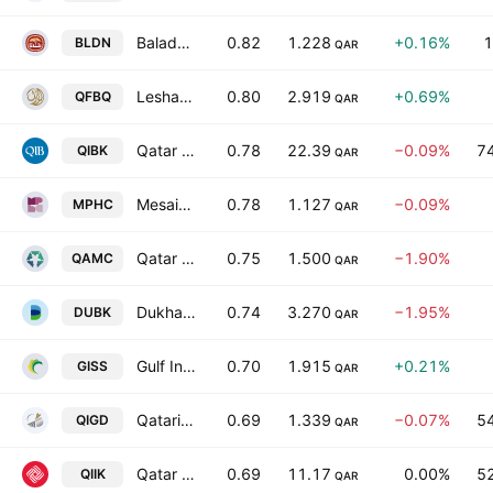
Baladna Q.P.S.C
0.82
1.228
+0.16%
1
BLDN
QAR
Lesha Bank L.L.C
0.80
2.919
+0.69%
QFBQ
QAR
Qatar Islamic Bank
0.78
22.39
−0.09%
7
QIBK
QAR
Mesaieed Petrochemical Holding Company Q.S.C.
0.78
1.127
−0.09%
MPHC
QAR
Qatar Aluminium Manufacturing Company
0.75
1.500
−1.90%
QAMC
QAR
Dukhan Bank Q.P.S.C.
0.74
3.270
−1.95%
DUBK
QAR
Gulf International Services QSC
0.70
1.915
+0.21%
GISS
QAR
Qatari Investors Group
0.69
1.339
−0.07%
5
QIGD
QAR
Qatar International Islamic Bank
0.69
11.17
0.00%
5
QIIK
QAR