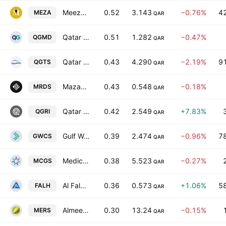
Meeza QSTP LLC
0.52
3.143
−0.76%
4
MEZA
QAR
Qatar German For Medical Devices
0.51
1.282
−0.47%
QGMD
QAR
Qatar Gas Transport Co.
0.43
4.290
−2.19%
9
QGTS
QAR
Mazaya Real Estate Development Company
0.43
0.548
−0.18%
MRDS
QAR
Qatar General Insurance & Reinsurance Company Q.P.S.C.
0.42
2.549
+7.83%
QGRI
QAR
Gulf Warehousing Co.
0.39
2.474
−0.96%
7
GWCS
QAR
Medicare Group QSC
0.38
5.523
−0.27%
MCGS
QAR
Al Faleh Educational Holding Co.
0.36
0.573
+1.06%
5
FALH
QAR
Almeera Consumer Goods Co. QSC
0.30
13.24
−0.15%
MERS
QAR