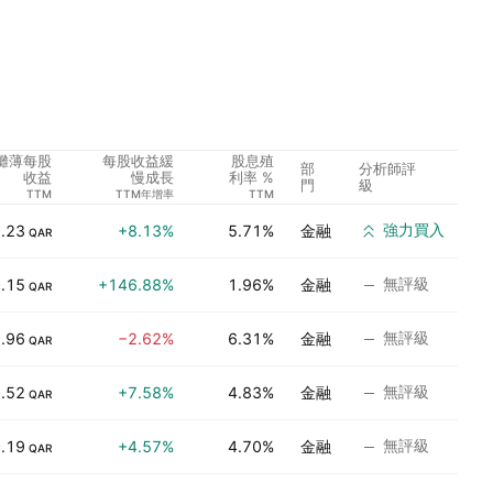
攤薄每股
每股收益緩
股息殖
部
分析師評
收益
慢成長
利率 %
門
級
TTM
TTM年增率
TTM
強力買入
.23
+8.13%
5.71%
金融
QAR
無評級
.15
+146.88%
1.96%
金融
QAR
無評級
.96
−2.62%
6.31%
金融
QAR
無評級
.52
+7.58%
4.83%
金融
QAR
無評級
.19
+4.57%
4.70%
金融
QAR