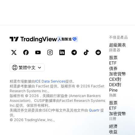
不僅是產品
人類製造
超級圖表
篩選器
股票
ETF
繁體中文
債券
加密貨幣
CEX對
精選市場數據由
ICE Data Services
提供。
DEX對
精選參考數據由 FactSet 提供。版權所有 © 2026 FactSet
Pine
Research Systems Inc.。
熱圖
版權所有 © 2026，美國銀行家協會 (American Bankers
Association)。CUSIP數據庫由FactSet Research Systems
股票
Inc.提供。保留所有權利。
ETF
美國證券交易委員會(SEC)申報文件及其他文件由
Quartr
提
加密貨幣
供。
日曆
© 2026 TradingView, Inc.。
經濟
收益