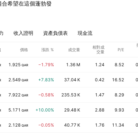
。非常適合希望在這個蓬勃發
力
收入證明
資產負債表
現金流
相對成
值
價格
漲跌 %
成交量
P/E
交量
1.925
−1.79%
1.36 M
1.24
8.52
0
R
QAR
2.549
+7.83%
37.04 K
0.42
16.52
0
R
QAR
7.922
−0.58%
235.53 K
1.47
8.29
0
R
QAR
5.171
+10.00%
29.48 K
2.88
9.93
0
R
QAR
2.128
−0.05%
40.77 K
1.76
11.34
0
R
QAR