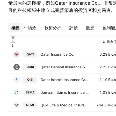
量最大的選擇權，例如Qatar Insurance Co.
展的科技領域中建立或完善策略的投資者和交易者。
概要
更多
績效
技術分析
評價
股息
盈利能
商
品
總市
Qatar Insurance Co.
6.29 B
QATI
QA
Qatar General Insurance & Reinsurance Company Q.P.S.C.
2.23 B
QGRI
QA
Qatar Islamic Insurance Group
1.19 B
QISI
QA
Damaan Islamic Insurance Company (Beema)
1.03 B
BEMA
QA
QLM Life & Medical Insurance Company QPSC
744.8 M
QLMI
QA