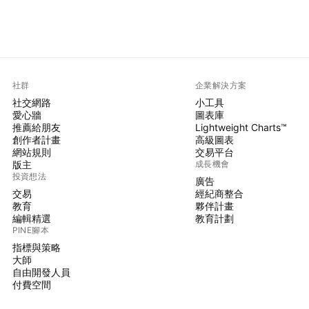
社群
企業解決方案
社交網路
小工具
愛心牆
圖表庫
推薦給朋友
Lightweight Charts™
創作者計畫
高級圖表
網站規則
交易平台
版主
成長機會
投資想法
廣告
交易
經紀商整合
教育
夥伴計畫
編輯精選
教育計劃
PINE腳本
指標與策略
大師
自由開發人員
付費空間