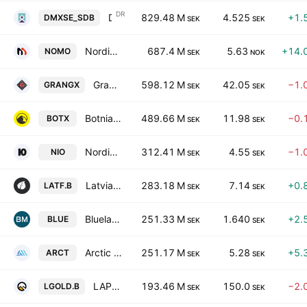
DR
District Metals Corporation Shs Swedish Depository Receipt Repr 1 Sh
829.48 M
4.525
+1.
DMXSE_SDB
SEK
SEK
Nordic Mining ASA
687.4 M
5.63
+14.
NOMO
SEK
NOK
Grangex AB
598.12 M
42.05
−1.
GRANGX
SEK
SEK
Botnia Gold AB
489.66 M
11.98
−0.
BOTX
SEK
SEK
Nordic Iron Ore AB
312.41 M
4.55
−1.
NIO
SEK
SEK
Latvian Forest Co. AB Class B
283.18 M
7.14
+0.
LATF.B
SEK
SEK
Bluelake Mineral AB
251.33 M
1.640
+2.
BLUE
SEK
SEK
Arctic Minerals AB
251.17 M
5.28
+5.
ARCT
SEK
SEK
LAPPLAND GULDPROSPEKTERING AB CLASS B
193.46 M
150.0
−2.
LGOLD.B
SEK
SEK