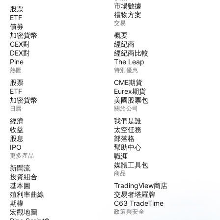
市場數據
股票
禮物方案
ETF
交易
債券
加密貨幣
概要
CEX對
經紀商
DEX對
經紀商比較
Pine
The Leap
熱圖
特別優惠
股票
CME期貨
ETF
Eurex期貨
加密貨幣
美國股票包
日曆
關於公司
經濟
我們是誰
收益
太空任務
股息
部落格
IPO
幫助中心
更多產品
職涯
媒體工具包
新聞流
商品
投資組合
基本圖
TradingView商店
殖利率曲線
交易者塔羅牌
期權
C63 TradeTime
宏觀地圖
政策與安全