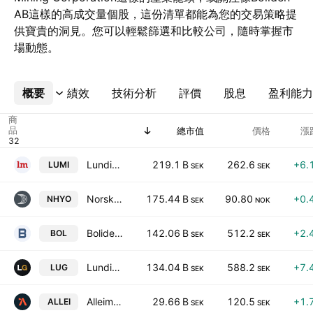
AB這樣的高成交量個股，這份清單都能為您的交易策略提
供寶貴的洞見。您可以輕鬆篩選和比較公司，隨時掌握市
場動態。
概要
更多
績效
技術分析
評價
股息
盈利能力
商
品
總市值
價格
漲
Lundin Mining Corporation
219.1 B
262.6
+6.
LUMI
SEK
SEK
Norsk Hydro ASA
175.44 B
90.80
+0.
NHYO
SEK
NOK
Boliden AB
142.06 B
512.2
+2.
BOL
SEK
SEK
Lundin Gold Inc.
134.04 B
588.2
+7.
LUG
SEK
SEK
Alleima AB
29.66 B
120.5
+1.
ALLEI
SEK
SEK