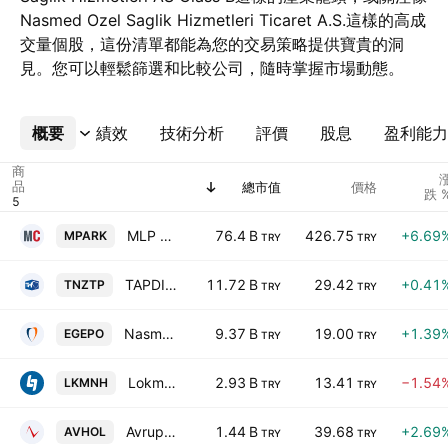
Nasmed Ozel Saglik Hizmetleri Ticaret A.S.這樣的高成
交量個股，這份清單都能為您的交易策略提供寶貴的洞
見。您可以輕鬆篩選和比較公司，隨時掌握市場動態。
概要
更多
績效
技術分析
評價
股息
盈利能力
商
品
總市值
價格
跌 
MLP Saglik Hizmetleri AS Class B
76.4 B
426.75
+6.69
MPARK
TRY
TRY
TAPDI OKSIJEN OZEL SAGLIK VE EGITIM HIZMETLERI SANAYI TICARET A.S.
11.72 B
29.42
+0.41
TNZTP
TRY
TRY
Nasmed Ozel Saglik Hizmetleri Ticaret A.S.
9.37 B
19.00
+1.39
EGEPO
TRY
TRY
Lokman Hekim Engurusag Saglik, Turizm, Egitim Hizmetleri ve Insaat Taahhut A.S.
2.93 B
13.41
−1.54
LKMNH
TRY
TRY
Avrupa Yatirim Holding AS
1.44 B
39.68
+2.69
AVHOL
TRY
TRY