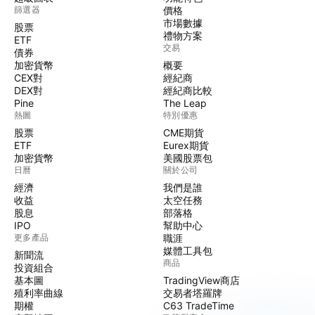
篩選器
價格
市場數據
股票
禮物方案
ETF
交易
債券
加密貨幣
概要
CEX對
經紀商
DEX對
經紀商比較
Pine
The Leap
熱圖
特別優惠
股票
CME期貨
ETF
Eurex期貨
加密貨幣
美國股票包
日曆
關於公司
經濟
我們是誰
收益
太空任務
股息
部落格
IPO
幫助中心
更多產品
職涯
媒體工具包
新聞流
商品
投資組合
基本圖
TradingView商店
殖利率曲線
交易者塔羅牌
期權
C63 TradeTime