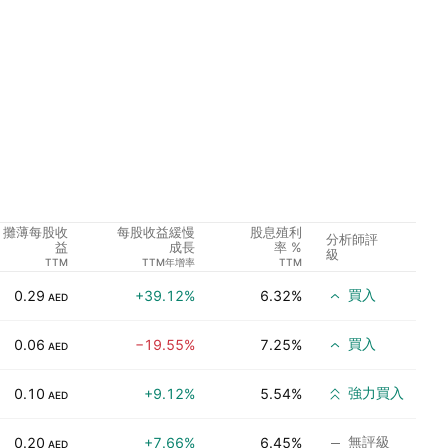
攤薄每股收
每股收益緩慢
股息殖利
分析師評
益
成長
率 %
級
TTM
TTM年增率
TTM
買入
0.29
+39.12%
6.32%
AED
買入
0.06
−19.55%
7.25%
AED
強力買入
0.10
+9.12%
5.54%
AED
無評級
0.20
+7.66%
6.45%
AED