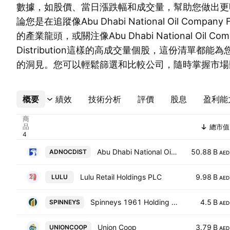
數據，如股價、當日漲跌幅和成交量，幫助您做出更
論您是在追蹤像Abu Dhabi National Oil Company Fo
的產業龍頭，或關注像Abu Dhabi National Oil Comp
Distribution這樣的高成交量個股，這份清單都
的洞見。您可以輕鬆篩選和比較公司，隨時掌握市場
概要
更多
績效
技術分析
評價
股息
盈利能
商
品
總市值
Abu Dhabi National Oil Company For Distribution
50.88 B
ADNOCDIST
AED
Lulu Retail Holdings PLC
9.98 B
LULU
AED
Spinneys 1961 Holding plc
4.5 B
SPINNEYS
AED
Union Coop
3.79 B
UNIONCOOP
AED