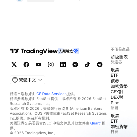
不僅是產品
人類製造
超級圖表
篩選器
股票
ETF
繁體中文
債券
加密貨幣
CEX對
精選市場數據由
ICE Data Services
提供。
DEX對
精選參考數據由 FactSet 提供。版權所有 © 2026 FactSet
Pine
Research Systems Inc.。
熱圖
版權所有 © 2026，美國銀行家協會 (American Bankers
Association)。CUSIP數據庫由FactSet Research Systems
股票
Inc.提供。保留所有權利。
ETF
美國證券交易委員會(SEC)申報文件及其他文件由
Quartr
提
加密貨幣
供。
日曆
© 2026 TradingView, Inc.。