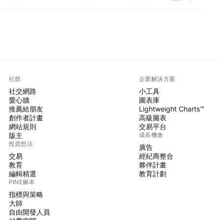
社群
企業解決方案
社交網路
小工具
愛心牆
圖表庫
推薦給朋友
Lightweight Charts™
創作者計畫
高級圖表
網站規則
交易平台
版主
成長機會
投資想法
廣告
交易
經紀商整合
教育
夥伴計畫
編輯精選
教育計劃
PINE腳本
指標與策略
大師
自由開發人員