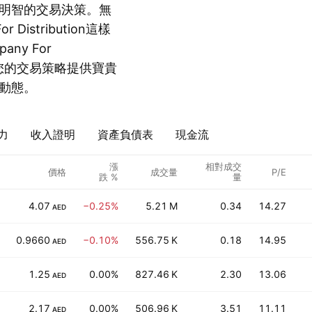
明智的交易決策。無
r Distribution這樣
any For
能為您的交易策略提供寶貴
動態。
力
收入證明
資產負債表
現金流
漲
相對成交
價格
成交量
P/E
跌 %
量
4.07
−0.25%
5.21 M
0.34
14.27
AED
0.9660
−0.10%
556.75 K
0.18
14.95
AED
1.25
0.00%
827.46 K
2.30
13.06
AED
2.17
0.00%
506.96 K
3.51
11.11
AED