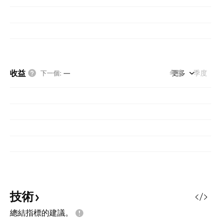
收益
年度
更多
季度
下一個
:
—
技術
總結指標的建議。