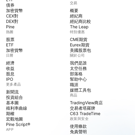
交易
債券
加密貨幣
概要
CEX對
經紀商
DEX對
經紀商比較
Pine
The Leap
熱圖
特別優惠
股票
CME期貨
ETF
Eurex期貨
加密貨幣
美國股票包
日曆
關於公司
經濟
我們是誰
收益
太空任務
股息
部落格
IPO
幫助中心
更多產品
職涯
媒體工具包
新聞流
商品
投資組合
基本圖
TradingView商店
殖利率曲線
交易者塔羅牌
期權
C63 TradeTime
宏觀地圖
政策與安全
Pine Script®
使用條款
APP
免責聲明