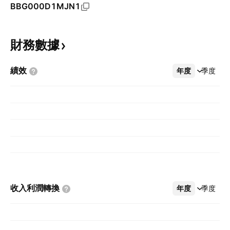
BBG000D1MJN1
財務數據
績效
年度
更多
季度
收入利潤轉換
年度
更多
季度