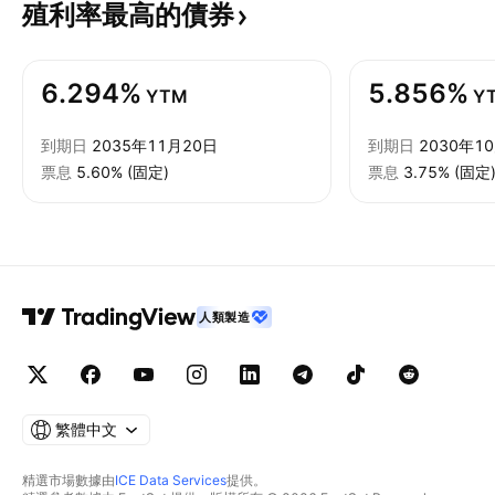
殖利率最高的債券
6.294%
5.856%
YTM
Y
到期日
2035年11月20日
到期日
2030年1
票息
5.60% (固定)
票息
3.75% (固定
人類製造
繁體中文
精選市場數據由
ICE Data Services
提供。