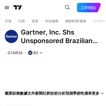
立即開始
市場
/
巴西
/
股票
/
科技服務
/
網路軟體/服務
/
G1AR3
Gartner, Inc. Shs
Unsponsored Brazilian
Depositary Receipt Repr
G1AR34
B3
0.25 Sh
概要
財務數據
文件
新聞
社群
技術分析
預測
季節性
債券
更多