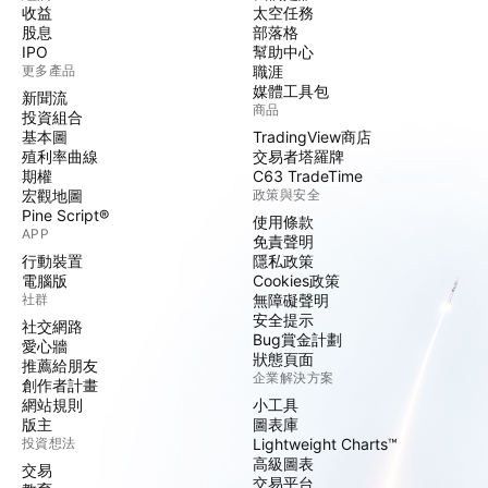
收益
太空任務
股息
部落格
IPO
幫助中心
更多產品
職涯
媒體工具包
新聞流
商品
投資組合
基本圖
TradingView商店
殖利率曲線
交易者塔羅牌
期權
C63 TradeTime
宏觀地圖
政策與安全
Pine Script®
使用條款
APP
免責聲明
行動裝置
隱私政策
電腦版
Cookies政策
社群
無障礙聲明
安全提示
社交網路
Bug賞金計劃
愛心牆
狀態頁面
推薦給朋友
企業解決方案
創作者計畫
網站規則
小工具
版主
圖表庫
投資想法
Lightweight Charts™
高級圖表
交易
交易平台