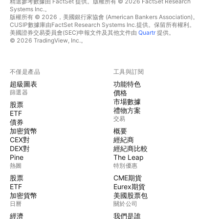
精選參考數據由 FactSet 提供。版權所有 © 2026 FactSet Research
Systems Inc.。
版權所有 © 2026，美國銀行家協會 (American Bankers Association)。
CUSIP數據庫由FactSet Research Systems Inc.提供。保留所有權利。
美國證券交易委員會(SEC)申報文件及其他文件由
Quartr
提供。
© 2026 TradingView, Inc.。
不僅是產品
工具與訂閱
超級圖表
功能特色
篩選器
價格
市場數據
股票
禮物方案
ETF
交易
債券
加密貨幣
概要
CEX對
經紀商
DEX對
經紀商比較
Pine
The Leap
熱圖
特別優惠
股票
CME期貨
ETF
Eurex期貨
加密貨幣
美國股票包
日曆
關於公司
經濟
我們是誰