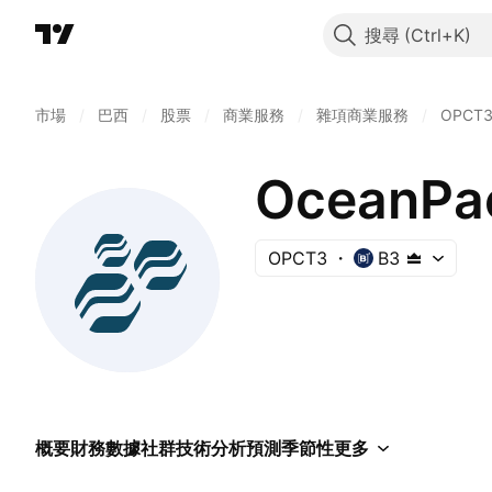
搜尋
市場
/
巴西
/
股票
/
商業服務
/
雜項商業服務
/
OPCT
OceanPac
OPCT3
B3
概要
財務數據
社群
技術分析
預測
季節性
更多