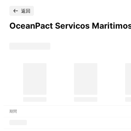
返回
OceanPact Servicos Maritimo
期間