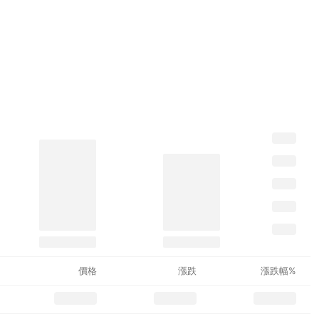
價格
漲跌
漲跌幅%