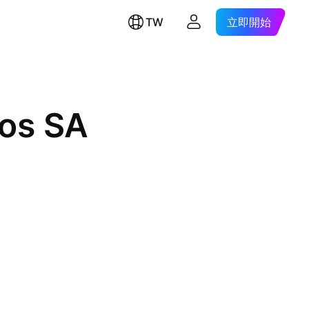
TW
立即開始
mos SA