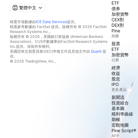
ETF
繁體中文
債券
加密貨幣
CEX對
精選市場數據由
ICE Data Services
提供。
DEX對
精選參考數據由 FactSet 提供。版權所有 © 2026 FactSet
Pine
Research Systems Inc.。
熱圖
版權所有 © 2026，美國銀行家協會 (American Bankers
Association)。CUSIP數據庫由FactSet Research Systems
股票
Inc.提供。保留所有權利。
ETF
美國證券交易委員會(SEC)申報文件及其他文件由
Quartr
提
加密貨幣
供。
日曆
© 2026 TradingView, Inc.。
經濟
收益
股息
IPO
更多產品
新聞流
投資組合
基本圖
殖利率曲線
期權
宏觀地圖
Pine Script®
APP