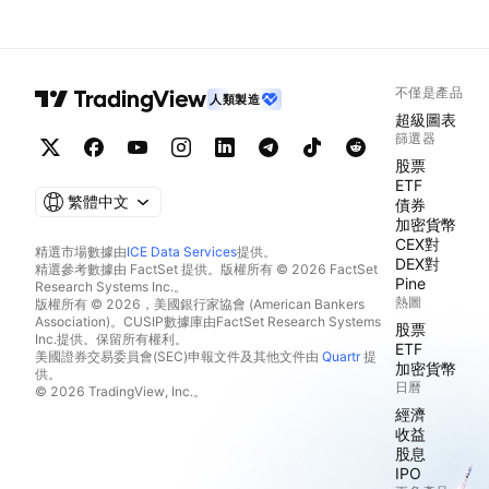
不僅是產品
人類製造
超級圖表
篩選器
股票
ETF
繁體中文
債券
加密貨幣
CEX對
精選市場數據由
ICE Data Services
提供。
DEX對
精選參考數據由 FactSet 提供。版權所有 © 2026 FactSet
Pine
Research Systems Inc.。
熱圖
版權所有 © 2026，美國銀行家協會 (American Bankers
Association)。CUSIP數據庫由FactSet Research Systems
股票
Inc.提供。保留所有權利。
ETF
美國證券交易委員會(SEC)申報文件及其他文件由
Quartr
提
加密貨幣
供。
日曆
© 2026 TradingView, Inc.。
經濟
收益
股息
IPO