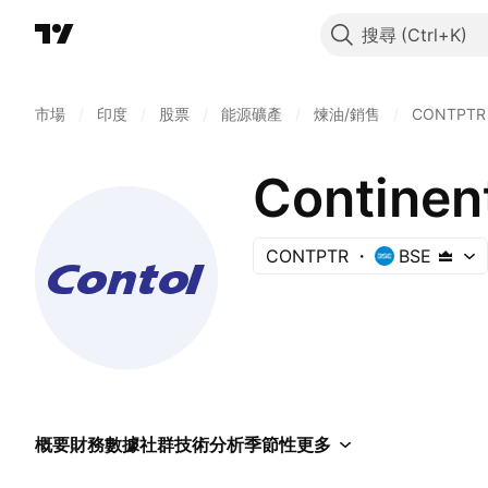
搜尋
市場
/
印度
/
股票
/
能源礦產
/
煉油/銷售
/
CONTPTR
Continen
CONTPTR
BSE
概要
財務數據
社群
技術分析
季節性
更多