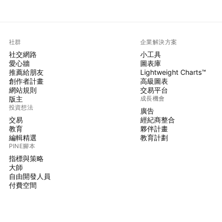
社群
企業解決方案
社交網路
小工具
愛心牆
圖表庫
推薦給朋友
Lightweight Charts™
創作者計畫
高級圖表
網站規則
交易平台
版主
成長機會
投資想法
廣告
交易
經紀商整合
教育
夥伴計畫
編輯精選
教育計劃
PINE腳本
指標與策略
大師
自由開發人員
付費空間