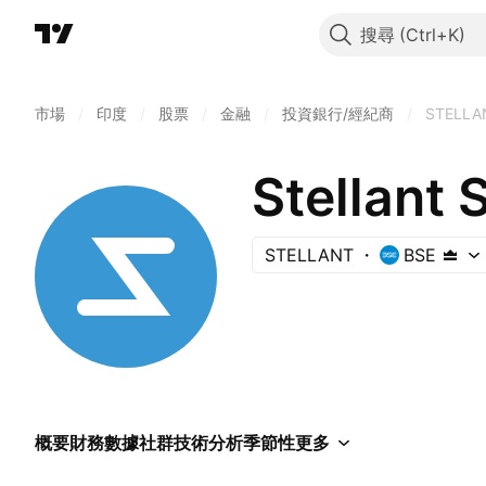
搜尋
市場
/
印度
/
股票
/
金融
/
投資銀行/經紀商
/
STELLA
Stellant S
STELLANT
BSE
概要
財務數據
社群
技術分析
季節性
更多