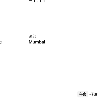
−1.11
總部
Mumbai
年度
更多
季度