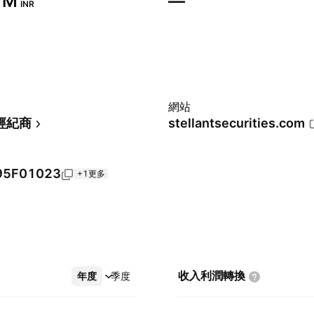
 M‬
—
INR
網站
經紀商
stellantsecurities.com
95F01023
+1更多
收入利潤轉換
年度
更多
季度