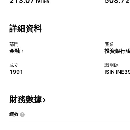
‪213.07 M‬
‪508.72
INR
詳細資料
部門
產業
金融
投資銀行/
成立
識別碼
1991
ISIN
INE3
財務數據
績效