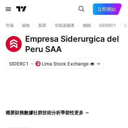
立即開始
市場
/
秘魯
/
股票
/
非能源礦產
/
鋼鐵
/
SIDERC1
/
Empresa Siderurgica del
Peru SAA
SIDERC1
Lima Stock Exchange
概要
財務數據
社群
技術分析
季節性
更多