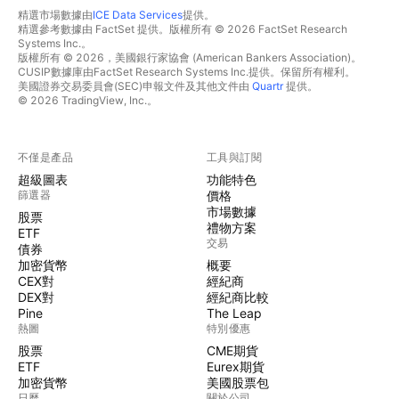
精選市場數據由
ICE Data Services
提供。
精選參考數據由 FactSet 提供。版權所有 © 2026 FactSet Research
Systems Inc.。
版權所有 © 2026，美國銀行家協會 (American Bankers Association)。
CUSIP數據庫由FactSet Research Systems Inc.提供。保留所有權利。
美國證券交易委員會(SEC)申報文件及其他文件由
Quartr
提供。
© 2026 TradingView, Inc.。
不僅是產品
工具與訂閱
超級圖表
功能特色
篩選器
價格
市場數據
股票
禮物方案
ETF
交易
債券
加密貨幣
概要
CEX對
經紀商
DEX對
經紀商比較
Pine
The Leap
熱圖
特別優惠
股票
CME期貨
ETF
Eurex期貨
加密貨幣
美國股票包
日曆
關於公司