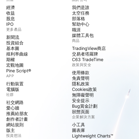
經濟
我們是誰
收益
太空任務
股息
部落格
IPO
幫助中心
更多產品
職涯
媒體工具包
新聞流
商品
投資組合
基本圖
TradingView商店
殖利率曲線
交易者塔羅牌
期權
C63 TradeTime
宏觀地圖
政策與安全
Pine Script®
使用條款
APP
免責聲明
行動裝置
隱私政策
電腦版
Cookies政策
社群
無障礙聲明
安全提示
社交網路
Bug賞金計劃
愛心牆
狀態頁面
推薦給朋友
企業解決方案
創作者計畫
網站規則
小工具
版主
圖表庫
投資想法
Lightweight Charts™