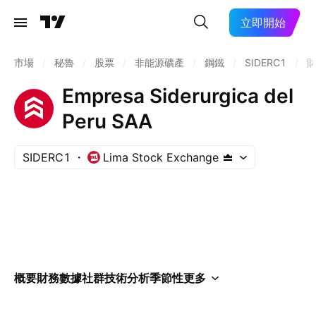
立即開始
市場
/
秘魯
/
股票
/
非能源礦產
/
鋼鐵
/
SIDERC1
/
Empresa Siderurgica del
Peru SAA
SIDERC1
Lima Stock Exchange
概要
財務數據
社群
技術分析
季節性
更多