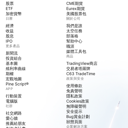
股票
CME期貨
ETF
Eurex期貨
加密貨幣
美國股票包
日曆
關於公司
經濟
我們是誰
收益
太空任務
股息
部落格
IPO
幫助中心
更多產品
職涯
媒體工具包
新聞流
商品
投資組合
基本圖
TradingView商店
殖利率曲線
交易者塔羅牌
期權
C63 TradeTime
宏觀地圖
政策與安全
Pine Script®
使用條款
APP
免責聲明
行動裝置
隱私政策
電腦版
Cookies政策
社群
無障礙聲明
安全提示
社交網路
Bug賞金計劃
愛心牆
狀態頁面
推薦給朋友
企業解決方案