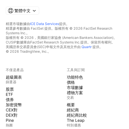
繁體中文
精選市場數據由
ICE Data Services
提供。
精選參考數據由 FactSet 提供。版權所有 © 2026 FactSet Research
Systems Inc.。
版權所有 © 2026，美國銀行家協會 (American Bankers Association)。
CUSIP數據庫由FactSet Research Systems Inc.提供。保留所有權利。
美國證券交易委員會(SEC)申報文件及其他文件由
Quartr
提供。
© 2026 TradingView, Inc.。
不僅是產品
工具與訂閱
超級圖表
功能特色
篩選器
價格
市場數據
股票
禮物方案
ETF
交易
債券
加密貨幣
概要
CEX對
經紀商
DEX對
經紀商比較
Pine
The Leap
熱圖
特別優惠