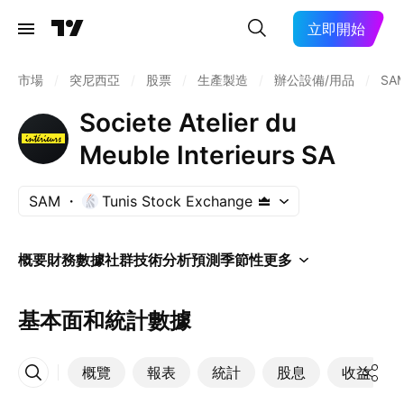
立即開始
市場
/
突尼西亞
/
股票
/
生產製造
/
辦公設備/用品
/
SA
Societe Atelier du
Meuble Interieurs SA
SAM
Tunis Stock Exchange
概要
財務數據
社群
技術分析
預測
季節性
更多
基本面和統計數據
概覽
報表
統計
股息
收益
更多