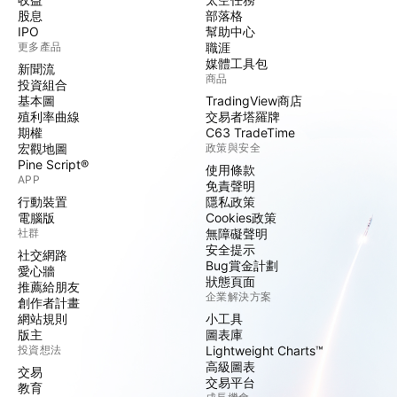
股息
部落格
IPO
幫助中心
更多產品
職涯
媒體工具包
新聞流
商品
投資組合
基本圖
TradingView商店
殖利率曲線
交易者塔羅牌
期權
C63 TradeTime
宏觀地圖
政策與安全
Pine Script®
使用條款
APP
免責聲明
行動裝置
隱私政策
電腦版
Cookies政策
社群
無障礙聲明
安全提示
社交網路
Bug賞金計劃
愛心牆
狀態頁面
推薦給朋友
企業解決方案
創作者計畫
網站規則
小工具
版主
圖表庫
投資想法
Lightweight Charts™
高級圖表
交易
交易平台
教育