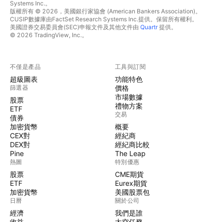
Systems Inc.。
版權所有 © 2026，美國銀行家協會 (American Bankers Association)。
CUSIP數據庫由FactSet Research Systems Inc.提供。保留所有權利。
美國證券交易委員會(SEC)申報文件及其他文件由
Quartr
提供。
© 2026 TradingView, Inc.。
不僅是產品
工具與訂閱
超級圖表
功能特色
篩選器
價格
市場數據
股票
禮物方案
ETF
交易
債券
加密貨幣
概要
CEX對
經紀商
DEX對
經紀商比較
Pine
The Leap
熱圖
特別優惠
股票
CME期貨
ETF
Eurex期貨
加密貨幣
美國股票包
日曆
關於公司
經濟
我們是誰
收益
太空任務