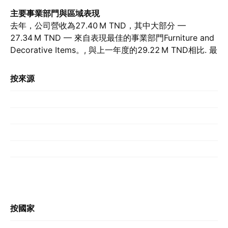
主要事業部門與區域表現
去年，公司營收為‪27.40 M‬ TND，其中大部分 —
‪27.34 M‬ TND — 來自表現最佳的事業部門Furniture and
Decorative Items。, 與上一年度的‪29.22 M‬ TND相比. 最
大貢獻來自突尼西亞，去年該國貢獻了‪27.34 M‬ TND。,
前一年的‪29.22 M‬ TND.
按來源
按國家