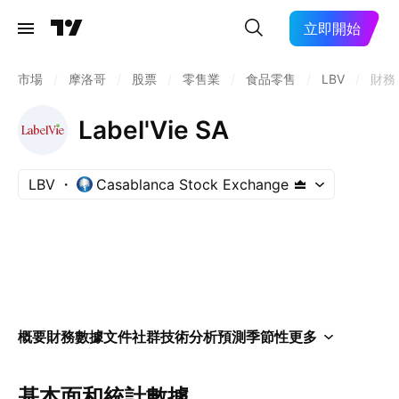
立即開始
市場
/
摩洛哥
/
股票
/
零售業
/
食品零售
/
LBV
/
財務
Label'Vie SA
LBV
Casablanca Stock Exchange
概要
財務數據
文件
社群
技術分析
預測
季節性
更多
基本面和統計數據