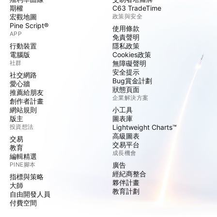
期權
C63 TradeTime
宏觀地圖
政策與安全
Pine Script®
使用條款
APP
免責聲明
行動裝置
隱私政策
電腦版
Cookies政策
社群
無障礙聲明
安全提示
社交網路
Bug賞金計劃
愛心牆
狀態頁面
推薦給朋友
企業解決方案
創作者計畫
網站規則
小工具
版主
圖表庫
投資想法
Lightweight Charts™
高級圖表
交易
交易平台
教育
成長機會
編輯精選
PINE腳本
廣告
經紀商整合
指標與策略
夥伴計畫
大師
教育計劃
自由開發人員
付費空間