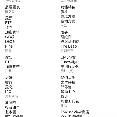
不僅是產品
工具與訂閱
超級圖表
功能特色
篩選器
價格
市場數據
股票
禮物方案
ETF
交易
債券
加密貨幣
概要
CEX對
經紀商
DEX對
經紀商比較
Pine
The Leap
熱圖
特別優惠
股票
CME期貨
ETF
Eurex期貨
加密貨幣
美國股票包
日曆
關於公司
經濟
我們是誰
收益
太空任務
股息
部落格
IPO
幫助中心
更多產品
職涯
媒體工具包
新聞流
商品
投資組合
基本圖
TradingView商店
殖利率曲線
交易者塔羅牌