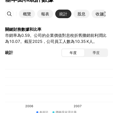
概覽
報表
統計
股息
收益
更多
關鍵財務數據和比率
市銷率為0.59。公司的企業價值對息稅折舊攤銷前利潤比
為10.07。截至2025，公司員工人數為‪10.35 K‬人。
統計
年度
季度
2006
2007
本益比
價格現金流比率