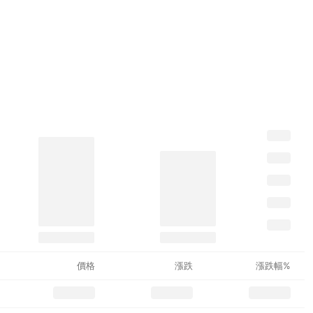
價格
漲跌
漲跌幅%