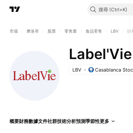
搜尋
市場
/
摩洛哥
/
股票
/
零售業
/
食品零售
/
LBV
/
財
Label'Vi
LBV
Casablanca Sto
概要
財務數據
文件
社群
技術分析
預測
季節性
更多