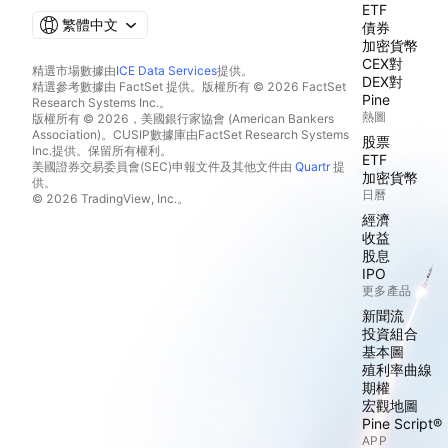
ETF
繁體中文
債券
加密貨幣
CEX對
精選市場數據由
ICE Data Services
提供。
DEX對
精選參考數據由 FactSet 提供。版權所有 © 2026 FactSet
Pine
Research Systems Inc.。
熱圖
版權所有 © 2026，美國銀行家協會 (American Bankers
Association)。CUSIP數據庫由FactSet Research Systems
股票
Inc.提供。保留所有權利。
ETF
美國證券交易委員會(SEC)申報文件及其他文件由
Quartr
提
加密貨幣
供。
日曆
© 2026 TradingView, Inc.。
經濟
收益
股息
IPO
更多產品
新聞流
投資組合
基本圖
殖利率曲線
期權
宏觀地圖
Pine Script®
APP