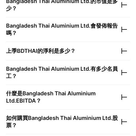
Bangladesh Thai Aluminium Ltd.
的市值是多
少？
Bangladesh Thai Aluminium Ltd.
會發佈報告
嗎？
上季
BDTHAI
的淨利是多少？
Bangladesh Thai Aluminium Ltd.
有多少名員
工？
什麼是
Bangladesh Thai Aluminium
Ltd.
EBITDA？
如何購買
Bangladesh Thai Aluminium Ltd.
股
票？