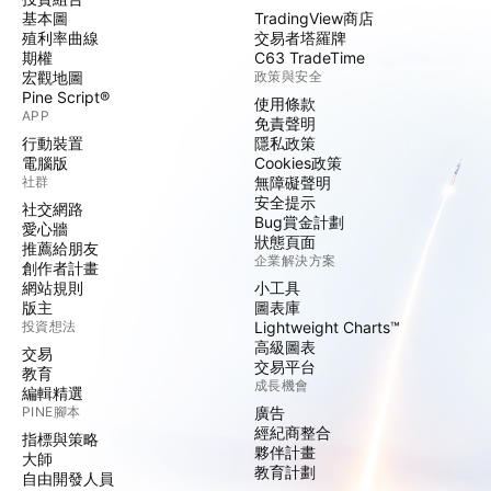
基本圖
TradingView商店
殖利率曲線
交易者塔羅牌
期權
C63 TradeTime
宏觀地圖
政策與安全
Pine Script®
使用條款
APP
免責聲明
行動裝置
隱私政策
電腦版
Cookies政策
社群
無障礙聲明
安全提示
社交網路
Bug賞金計劃
愛心牆
狀態頁面
推薦給朋友
企業解決方案
創作者計畫
網站規則
小工具
版主
圖表庫
投資想法
Lightweight Charts™
高級圖表
交易
交易平台
教育
成長機會
編輯精選
PINE腳本
廣告
經紀商整合
指標與策略
夥伴計畫
大師
教育計劃
自由開發人員