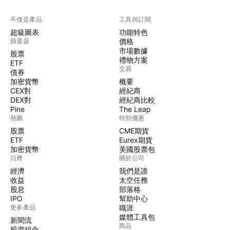
不僅是產品
工具與訂閱
超級圖表
功能特色
篩選器
價格
市場數據
股票
禮物方案
ETF
交易
債券
加密貨幣
概要
CEX對
經紀商
DEX對
經紀商比較
Pine
The Leap
熱圖
特別優惠
股票
CME期貨
ETF
Eurex期貨
加密貨幣
美國股票包
日曆
關於公司
經濟
我們是誰
收益
太空任務
股息
部落格
IPO
幫助中心
更多產品
職涯
媒體工具包
新聞流
商品
投資組合