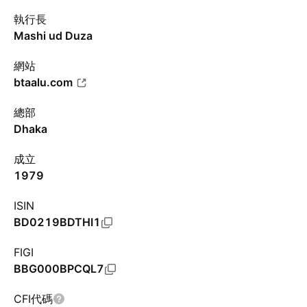
執行長
Mashi ud Duza
網站
btaalu.com
總部
Dhaka
成立
1979
ISIN
BD0219BDTHI1
FIGI
BBG000BPCQL7
CFI代碼