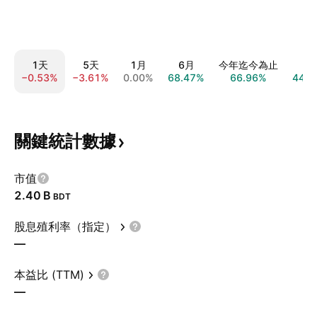
1天
5天
1月
6月
今年迄今為止
1
−0.53%
−3.61%
0.00%
68.47%
66.96%
44.9
關鍵統計數據
市值
‪2.40 B‬
BDT
股息殖利率（指定）
—
本益比 (TTM)
—