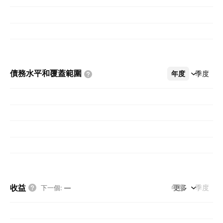
債務水平和覆蓋範圍
年度
更多
季度
收益
年度
更多
季度
下一個
:
—