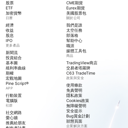
股票
CME期貨
ETF
Eurex期貨
加密貨幣
美國股票包
日曆
關於公司
經濟
我們是誰
收益
太空任務
股息
部落格
IPO
幫助中心
更多產品
職涯
媒體工具包
新聞流
商品
投資組合
基本圖
TradingView商店
殖利率曲線
交易者塔羅牌
期權
C63 TradeTime
宏觀地圖
政策與安全
Pine Script®
使用條款
APP
免責聲明
行動裝置
隱私政策
電腦版
Cookies政策
社群
無障礙聲明
安全提示
社交網路
Bug賞金計劃
愛心牆
狀態頁面
推薦給朋友
企業解決方案
創作者計畫