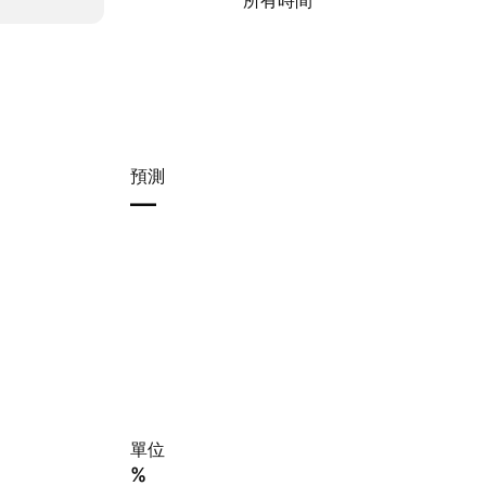
所有時間
預測
—
單位
%