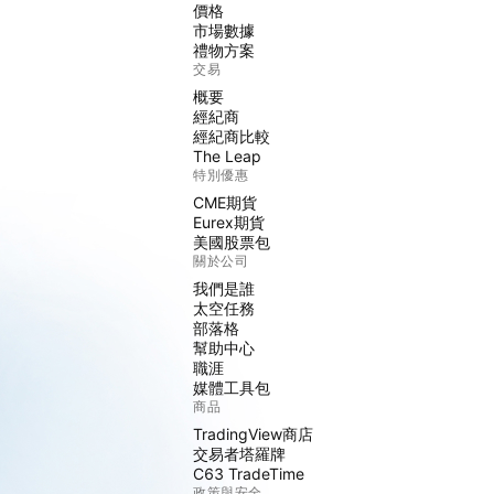
價格
市場數據
禮物方案
交易
概要
經紀商
經紀商比較
The Leap
特別優惠
CME期貨
Eurex期貨
美國股票包
關於公司
我們是誰
太空任務
部落格
幫助中心
職涯
媒體工具包
商品
TradingView商店
交易者塔羅牌
C63 TradeTime
政策與安全