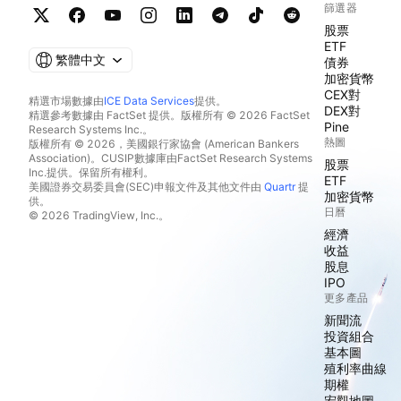
篩選器
股票
ETF
繁體中文
債券
加密貨幣
CEX對
精選市場數據由
ICE Data Services
提供。
DEX對
精選參考數據由 FactSet 提供。版權所有 © 2026 FactSet
Pine
Research Systems Inc.。
熱圖
版權所有 © 2026，美國銀行家協會 (American Bankers
Association)。CUSIP數據庫由FactSet Research Systems
股票
Inc.提供。保留所有權利。
ETF
美國證券交易委員會(SEC)申報文件及其他文件由
Quartr
提
加密貨幣
供。
日曆
© 2026 TradingView, Inc.。
經濟
收益
股息
IPO
更多產品
新聞流
投資組合
基本圖
殖利率曲線
期權
宏觀地圖