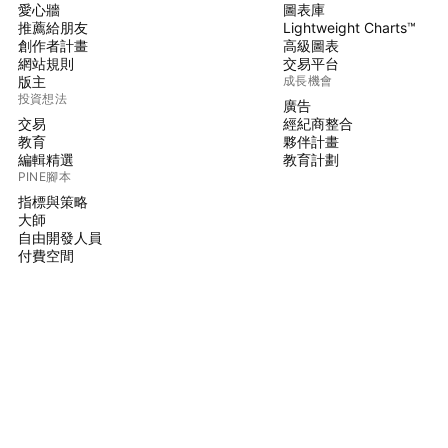
愛心牆
圖表庫
推薦給朋友
Lightweight Charts™
創作者計畫
高級圖表
網站規則
交易平台
版主
成長機會
投資想法
廣告
交易
經紀商整合
教育
夥伴計畫
編輯精選
教育計劃
PINE腳本
指標與策略
大師
自由開發人員
付費空間