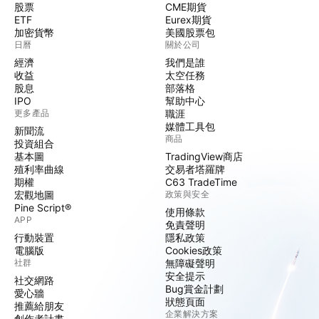
股票
CME期貨
ETF
Eurex期貨
加密貨幣
美國股票包
日曆
關於公司
經濟
我們是誰
收益
太空任務
股息
部落格
IPO
幫助中心
更多產品
職涯
媒體工具包
新聞流
商品
投資組合
基本圖
TradingView商店
殖利率曲線
交易者塔羅牌
期權
C63 TradeTime
宏觀地圖
政策與安全
Pine Script®
使用條款
APP
免責聲明
行動裝置
隱私政策
電腦版
Cookies政策
社群
無障礙聲明
安全提示
社交網路
Bug賞金計劃
愛心牆
狀態頁面
推薦給朋友
企業解決方案
創作者計畫