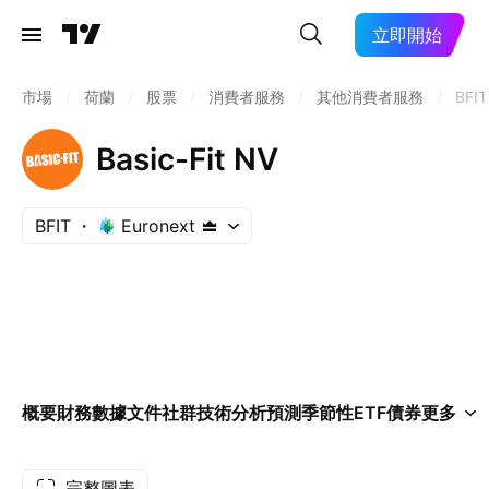
立即開始
市場
/
荷蘭
/
股票
/
消費者服務
/
其他消費者服務
/
BFIT
Basic-Fit NV
BFIT
Euronext
概要
財務數據
文件
社群
技術分析
預測
季節性
ETF
債券
更多
完整圖表