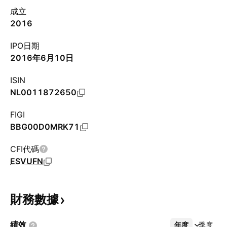
成立
2016
IPO日期
2016年6月10日
ISIN
NL0011872650
FIGI
BBG00D0MRK71
CFI代碼
ESVUFN
財務數據
績效
年度
更多
季度