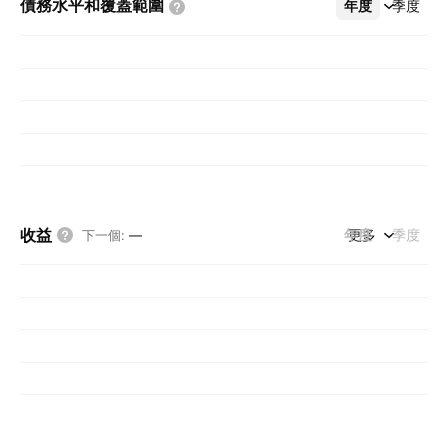
債務水平和覆蓋範圍
年度
更多
季度
收益
年度
更多
季度
下一個
:
—