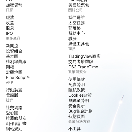
加密貨幣
美國股票包
日曆
關於公司
經濟
我們是誰
收益
太空任務
股息
部落格
IPO
幫助中心
更多產品
職涯
媒體工具包
新聞流
商品
投資組合
基本圖
TradingView商店
殖利率曲線
交易者塔羅牌
期權
C63 TradeTime
宏觀地圖
政策與安全
Pine Script®
使用條款
APP
免責聲明
行動裝置
隱私政策
電腦版
Cookies政策
社群
無障礙聲明
安全提示
社交網路
Bug賞金計劃
愛心牆
狀態頁面
推薦給朋友
企業解決方案
創作者計畫
網站規則
小工具