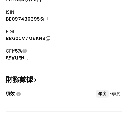
ISIN
BE0974363955
FIGI
BBG00V7M6KN9
CFI代碼
ESVUFN
財務數據
績效
年度
更多
季度