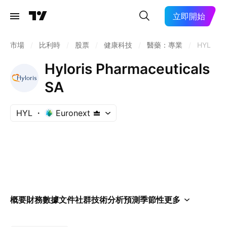
立即開始
市場
/
比利時
/
股票
/
健康科技
/
醫藥：專業
/
HYL
Hyloris Pharmaceuticals
SA
HYL
Euronext
概要
財務數據
文件
社群
技術分析
預測
季節性
更多