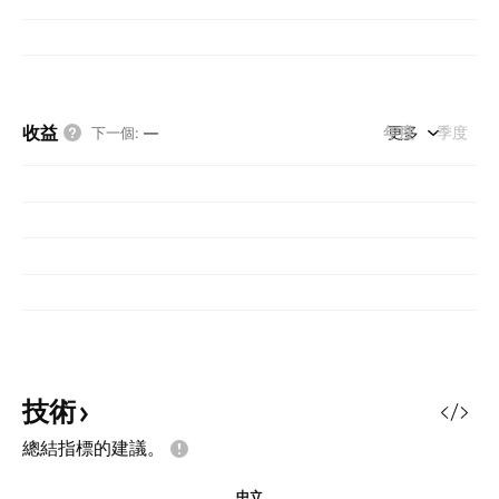
收益
年度
更多
季度
下一個
:
—
技術
總結指標的建議。
中立