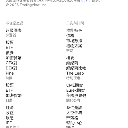
美國證券交易委員會(SEC)申報文件及其他文件由
Quartr
提供。
© 2026 TradingView, Inc.。
不僅是產品
工具與訂閱
超級圖表
功能特色
篩選器
價格
市場數據
股票
禮物方案
ETF
交易
債券
加密貨幣
概要
CEX對
經紀商
DEX對
經紀商比較
Pine
The Leap
熱圖
特別優惠
股票
CME期貨
ETF
Eurex期貨
加密貨幣
美國股票包
日曆
關於公司
經濟
我們是誰
收益
太空任務
股息
部落格
IPO
幫助中心
更多產品
職涯