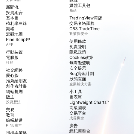
媒體工具包
新聞流
商品
投資組合
基本圖
TradingView商店
殖利率曲線
交易者塔羅牌
期權
C63 TradeTime
宏觀地圖
政策與安全
Pine Script®
使用條款
APP
免責聲明
行動裝置
隱私政策
電腦版
Cookies政策
社群
無障礙聲明
安全提示
社交網路
Bug賞金計劃
愛心牆
狀態頁面
推薦給朋友
企業解決方案
創作者計畫
網站規則
小工具
版主
圖表庫
投資想法
Lightweight Charts™
高級圖表
交易
交易平台
教育
成長機會
編輯精選
PINE腳本
廣告
經紀商整合
指標與策略