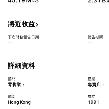
‪45.19 M‬
‪2.31 B‬
HKD
H
將近收益
下次財務報告日期
報告期間
—
—
詳細資料
部門
產業
零售業
專賣店
總部
成立
Hong Kong
1991