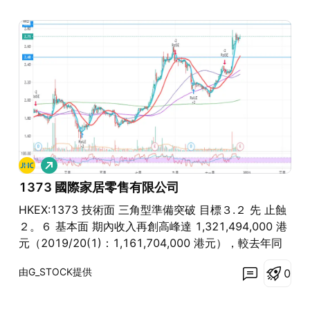
看
多
1373 國際家居零售有限公司
HKEX:1373 技術面 三角型準備突破 目標３.２ 先 止蝕
２。６ 基本面 期內收入再創高峰達 1,321,494,000 港
元（2019/20(1)：1,161,704,000 港元），較去年同
期增加 13.8%。 期內利潤為 171,567,000 港元
由G_STOCK提供
0
（2019/20：48,932,000 港元），增長 250.6%。 本
集團毛利上升 10.2%至 597,985,000 港元
（2019/20：542,820,000 港元）。 截至 2020 年 10