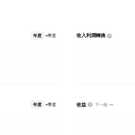
收入利潤轉換
年度
更多
季度
收益
年度
更多
季度
下一個
:
—