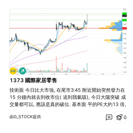
看
多
1373 國際家居零售
技術面 今日比大市強, 在尾市3:45 附近開始突然發力在
15 分鐘內就去到收市位( 追到我氣咳), 今日大陽突破 成
交量都可以, 應該是真的破位. 基本面 平的PE大約13 倍,
如果預計PE 就會更低可能估會小過PE10, 加上疫症令佢
由G_STOCK提供
0
是好生意了的, 現在都叫有6%息附近如和去年一樣, 隻野
有好多現金的... 市場面 剛有消費卷概念, 合口味 新聞都
是口格的...