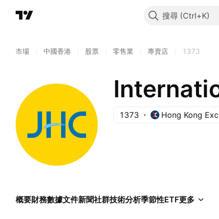
搜尋
市場
/
中國香港
/
股票
/
零售業
/
專賣店
/
1373
Internati
1373
Hong Kong Exc
概要
財務數據
文件
新聞
社群
技術分析
季節性
ETF
更多