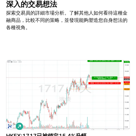
深入的交易想法
探索交易員的詳細市場分析。了解其他人如何看待這種金
融商品，比較不同的策略，並發現能夠塑造您自身想法的
各種視角。
交易想法
更多
看法
看
多
HKEX:1717已被鎖定15.4%升幅