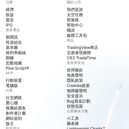
日曆
關於公司
經濟
我們是誰
收益
太空任務
股息
部落格
IPO
幫助中心
更多產品
職涯
媒體工具包
新聞流
商品
投資組合
基本圖
TradingView商店
殖利率曲線
交易者塔羅牌
期權
C63 TradeTime
宏觀地圖
政策與安全
Pine Script®
使用條款
APP
免責聲明
行動裝置
隱私政策
電腦版
Cookies政策
社群
無障礙聲明
安全提示
社交網路
Bug賞金計劃
愛心牆
狀態頁面
推薦給朋友
企業解決方案
創作者計畫
網站規則
小工具
版主
圖表庫
投資想法
Lightweight Charts™