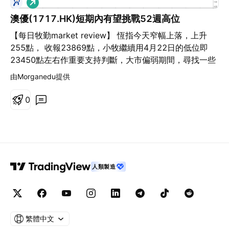
看
多
澳優(1717.HK)短期內有望挑戰52週高位
【每日牧勤market review】 恆指今天窄幅上落，上升
255點， 收報23869點，小牧繼續用4月22日的低位即
23450點左右作重要支持判斷，大市偏弱期間，尋找一些
與大市相關度低的技術股作分析。圖示澳優(1717.HK)的
由Morganedu提供
日線畫圖，股價昨天造出鎚頭的陰陽燭形態後，今天又造
出大陽燭，單日升5.1%。除此之外，股價經過9個月打底
0
後，於4月27日上破頸線，短期內有望挑戰52週高位
$16.70。為小牧打氣，請記得讚好及追蹤牧勤教育的
Facebook專頁。牧勤投資實戰班常規課程，有興趣一同
學習牧勤的投資邏輯及畫圖技巧的朋友，歡迎私訊小牧查
詢課程資料。
人類製造
繁體中文