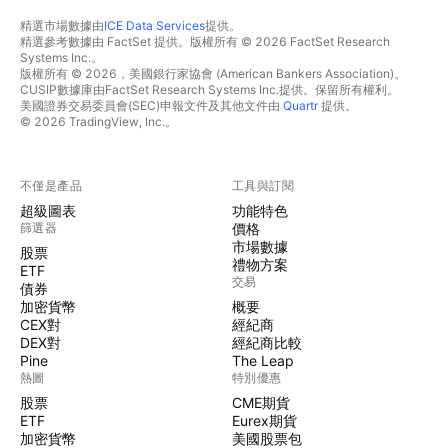
精選市場數據由
ICE Data Services
提供。
精選參考數據由 FactSet 提供。版權所有 © 2026 FactSet Research
Systems Inc.。
版權所有 © 2026，美國銀行家協會 (American Bankers Association)。
CUSIP數據庫由FactSet Research Systems Inc.提供。保留所有權利。
美國證券交易委員會(SEC)申報文件及其他文件由
Quartr
提供。
© 2026 TradingView, Inc.。
不僅是產品
工具與訂閱
超級圖表
功能特色
篩選器
價格
市場數據
股票
禮物方案
ETF
交易
債券
加密貨幣
概要
CEX對
經紀商
DEX對
經紀商比較
Pine
The Leap
熱圖
特別優惠
股票
CME期貨
ETF
Eurex期貨
加密貨幣
美國股票包