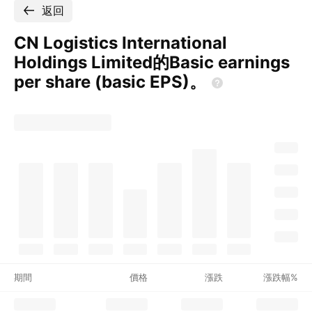
返回
CN Logistics International
Holdings Limited的Basic earnings
per share (basic
EPS)。
期間
價格
漲跌
漲跌幅%