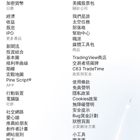
加密貨幣
美國股票包
日曆
關於公司
經濟
我們是誰
收益
太空任務
股息
部落格
IPO
幫助中心
更多產品
職涯
媒體工具包
新聞流
商品
投資組合
基本圖
TradingView商店
殖利率曲線
交易者塔羅牌
期權
C63 TradeTime
宏觀地圖
政策與安全
Pine Script®
使用條款
APP
免責聲明
行動裝置
隱私政策
電腦版
Cookies政策
社群
無障礙聲明
安全提示
社交網路
Bug賞金計劃
愛心牆
狀態頁面
推薦給朋友
企業解決方案
創作者計畫
網站規則
小工具
版主
圖表庫