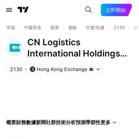
立即開始
市場
/
中國香港
/
股票
/
運輸
/
空運/快遞
/
2130
/
財
CN Logistics
International Holdings
Limited
2130
Hong Kong Exchange
概要
財務數據
新聞
社群
技術分析
預測
季節性
更多