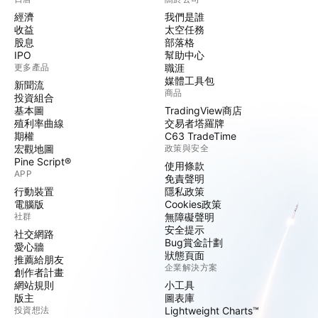
經濟
我們是誰
收益
太空任務
股息
部落格
IPO
幫助中心
更多產品
職涯
媒體工具包
新聞流
商品
投資組合
基本圖
TradingView商店
殖利率曲線
交易者塔羅牌
期權
C63 TradeTime
宏觀地圖
政策與安全
Pine Script®
使用條款
APP
免責聲明
行動裝置
隱私政策
電腦版
Cookies政策
社群
無障礙聲明
安全提示
社交網路
Bug賞金計劃
愛心牆
狀態頁面
推薦給朋友
企業解決方案
創作者計畫
網站規則
小工具
版主
圖表庫
投資想法
Lightweight Charts™