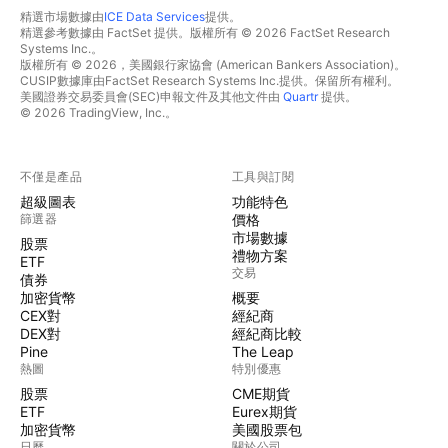
精選市場數據由
ICE Data Services
提供。
精選參考數據由 FactSet 提供。版權所有 © 2026 FactSet Research
Systems Inc.。
版權所有 © 2026，美國銀行家協會 (American Bankers Association)。
CUSIP數據庫由FactSet Research Systems Inc.提供。保留所有權利。
美國證券交易委員會(SEC)申報文件及其他文件由
Quartr
提供。
© 2026 TradingView, Inc.。
不僅是產品
工具與訂閱
超級圖表
功能特色
篩選器
價格
市場數據
股票
禮物方案
ETF
交易
債券
加密貨幣
概要
CEX對
經紀商
DEX對
經紀商比較
Pine
The Leap
熱圖
特別優惠
股票
CME期貨
ETF
Eurex期貨
加密貨幣
美國股票包
日曆
關於公司