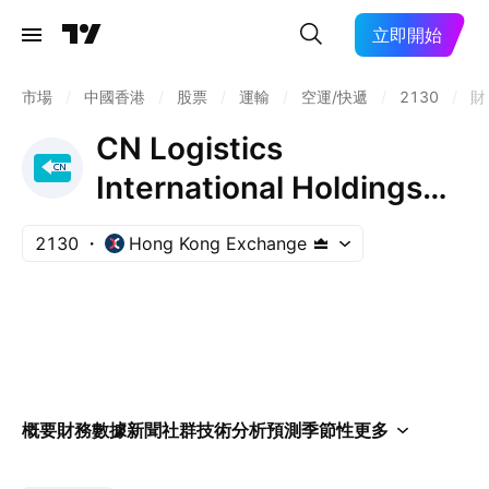
立即開始
市場
/
中國香港
/
股票
/
運輸
/
空運/快遞
/
2130
/
財
CN Logistics
International Holdings
Limited
2130
Hong Kong Exchange
概要
財務數據
新聞
社群
技術分析
預測
季節性
更多