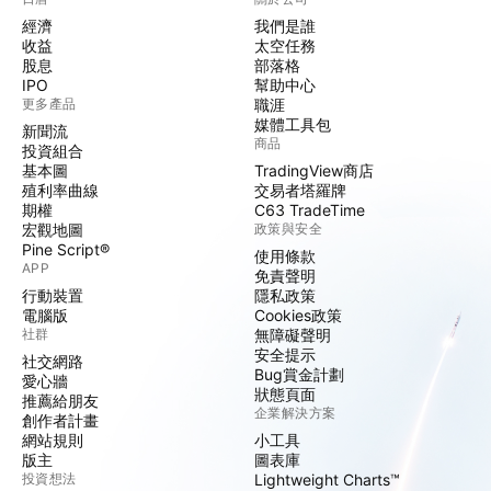
經濟
我們是誰
收益
太空任務
股息
部落格
IPO
幫助中心
更多產品
職涯
媒體工具包
新聞流
商品
投資組合
基本圖
TradingView商店
殖利率曲線
交易者塔羅牌
期權
C63 TradeTime
宏觀地圖
政策與安全
Pine Script®
使用條款
APP
免責聲明
行動裝置
隱私政策
電腦版
Cookies政策
社群
無障礙聲明
安全提示
社交網路
Bug賞金計劃
愛心牆
狀態頁面
推薦給朋友
企業解決方案
創作者計畫
網站規則
小工具
版主
圖表庫
投資想法
Lightweight Charts™