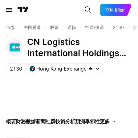
立即開始
市場
/
中國香港
/
股票
/
運輸
/
空運/快遞
/
2130
/
財
CN Logistics
International Holdings
Limited
2130
Hong Kong Exchange
概要
財務數據
新聞
社群
技術分析
預測
季節性
更多