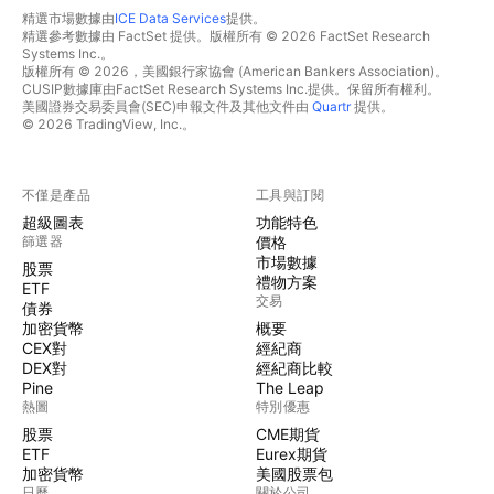
精選市場數據由
ICE Data Services
提供。
精選參考數據由 FactSet 提供。版權所有 © 2026 FactSet Research
Systems Inc.。
版權所有 © 2026，美國銀行家協會 (American Bankers Association)。
CUSIP數據庫由FactSet Research Systems Inc.提供。保留所有權利。
美國證券交易委員會(SEC)申報文件及其他文件由
Quartr
提供。
© 2026 TradingView, Inc.。
不僅是產品
工具與訂閱
超級圖表
功能特色
篩選器
價格
市場數據
股票
禮物方案
ETF
交易
債券
加密貨幣
概要
CEX對
經紀商
DEX對
經紀商比較
Pine
The Leap
熱圖
特別優惠
股票
CME期貨
ETF
Eurex期貨
加密貨幣
美國股票包
日曆
關於公司