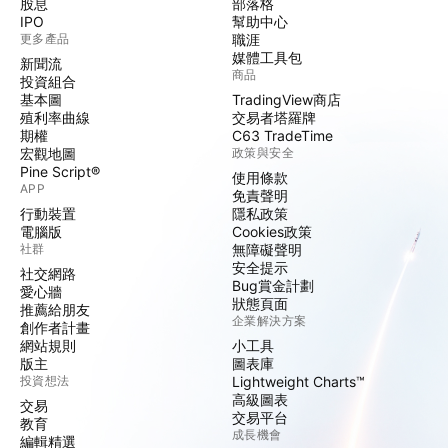
股息
部落格
IPO
幫助中心
更多產品
職涯
媒體工具包
新聞流
商品
投資組合
基本圖
TradingView商店
殖利率曲線
交易者塔羅牌
期權
C63 TradeTime
宏觀地圖
政策與安全
Pine Script®
使用條款
APP
免責聲明
行動裝置
隱私政策
電腦版
Cookies政策
社群
無障礙聲明
安全提示
社交網路
Bug賞金計劃
愛心牆
狀態頁面
推薦給朋友
企業解決方案
創作者計畫
網站規則
小工具
版主
圖表庫
投資想法
Lightweight Charts™
高級圖表
交易
交易平台
教育
成長機會
編輯精選