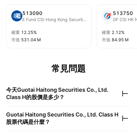
513090
513750
E Fund CSI Hong Kong Securities Investment Theme Exchange Traded Fund Units
權重
12.25%
權重
2.12%
市值
‪531.04 M‬
市值
‪84.95 M‬
常見問題
今天
Guotai Haitong Securities Co., Ltd.
Class H
的股價是多少？
Guotai Haitong Securities Co., Ltd. Class H
股票代碼是什麼？