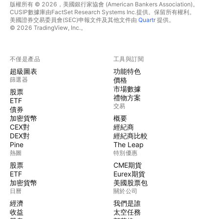
版權所有 © 2026，美國銀行家協會 (American Bankers Association)。
CUSIP數據庫由FactSet Research Systems Inc.提供。保留所有權利。
美國證券交易委員會(SEC)申報文件及其他文件由
Quartr
提供。
© 2026 TradingView, Inc.。
不僅是產品
工具與訂閱
超級圖表
功能特色
篩選器
價格
市場數據
股票
禮物方案
ETF
交易
債券
加密貨幣
概要
CEX對
經紀商
DEX對
經紀商比較
Pine
The Leap
熱圖
特別優惠
股票
CME期貨
ETF
Eurex期貨
加密貨幣
美國股票包
日曆
關於公司
經濟
我們是誰
收益
太空任務