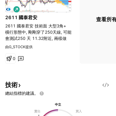
看
多
2611 國泰君安
查看所
2611 國泰君安 技術面 大型3角+
橫行形態中, 剛剛穿了250天線, 可能
會測試250 天 11.32附近, 兩樣做
法, 一去番11.32 附近上一上車 希望
由G_STOCK提供
測試成功, 二再出多支陽燭就上車,
兩個方法都是5% 止蝕... 其實全證券
0
版塊都有一些異動都可尋下寶...eg
6030 6837 1788... 基本面 好的...
3月止第一季度報告，按中國會計準
則，實現營業收入109.43億人民幣
技術
(下同)，按年增加78.1%。錄得純利
總結指標的建議。
44.11億元，增長141.6%，每股收
益49分。 預計PE 是5 倍... 息稅折
中立
舊前利潤 都有增長 市場面 可能不合
賣出
買入
味道 => 可能有機會炒這