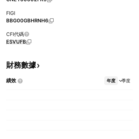
FIGI
BBG00GBHRNH6
CFI代碼
ESVUFB
財務數據
績效
年度
更多
季度