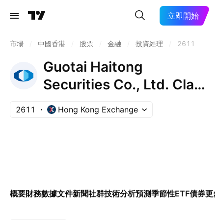
立即開始
市場
/
中國香港
/
股票
/
金融
/
投資經理
/
2611
Guotai Haitong
Securities Co., Ltd. Class
H
2611
Hong Kong Exchange
概要
財務數據
文件
新聞
社群
技術分析
預測
季節性
ETF
債券
更