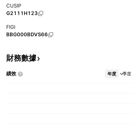
CUSIP
G2111H123
FIGI
BBG000BDVS66
財務數據
績效
年度
更多
季度