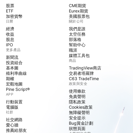
股票
CME期貨
ETF
Eurex期貨
加密貨幣
美國股票包
日曆
關於公司
經濟
我們是誰
收益
太空任務
股息
部落格
IPO
幫助中心
更多產品
職涯
媒體工具包
新聞流
商品
投資組合
基本圖
TradingView商店
殖利率曲線
交易者塔羅牌
期權
C63 TradeTime
宏觀地圖
政策與安全
Pine Script®
使用條款
APP
免責聲明
行動裝置
隱私政策
電腦版
Cookies政策
社群
無障礙聲明
安全提示
社交網路
Bug賞金計劃
愛心牆
狀態頁面
推薦給朋友