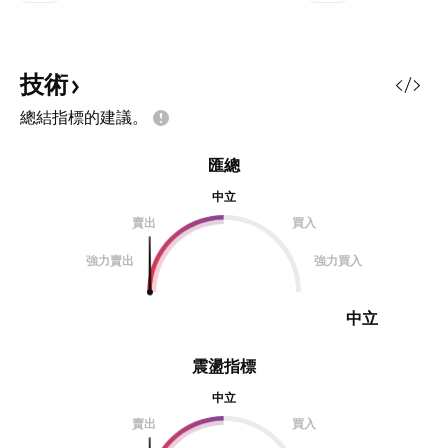
突發事件等隨時改變，並非當前一刻
根據外圍因素，突
可以預知未來 以上僅為教學示範，
變，並非當前一刻可
不構成操盤建議~ 個人意見，僅供參
上僅為教學示範，
考~
個人意見，僅供參考
技術
總結指標的建議。
匯總
中立
賣出
買入
強力賣出
強力買入
中立
震盪指標
中立
賣出
買入