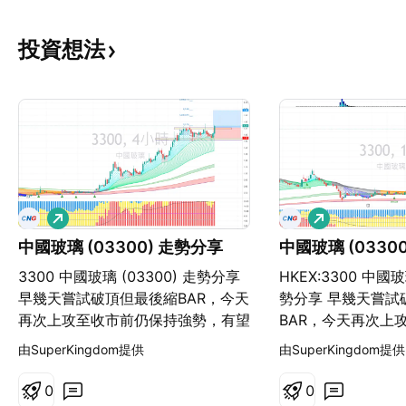
投資想法
看
看
多
多
中國玻璃 (03300) 走勢分享
中國玻璃 (0330
3300 中國玻璃 (03300) 走勢分享
HKEX:3300 中國玻
早幾天嘗試破頂但最後縮BAR，今天
勢分享 早幾天嘗試
再次上攻至收市前仍保持強勢，有望
BAR，今天再次上
成功破頂上。 - 買入價：$1.71 請
強勢，有望成功破頂
由SuperKingdom提供
由SuperKingdom提供
注意：所有內容只針對目前狀況作出
價：$1.71 請注
分享，資金進出也可根據外圍因素，
對目前狀況作出分
0
0