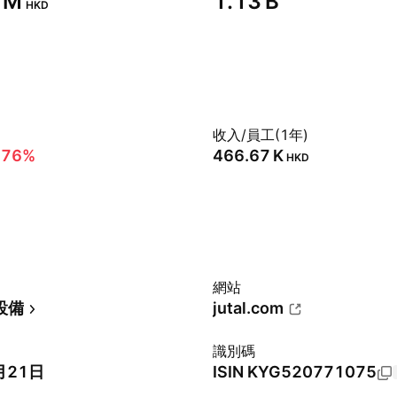
 M‬
‪1.13 B‬
HKD
收入/員工(1年)
.76%
‪466.67 K‬
HKD
網站
設備
jutal.com
識別碼
月21日
ISIN
KYG520771075