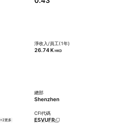
0.43
淨收入/員工(1年)
‪26.74 K‬
HKD
總部
Shenzhen
CFI代碼
ESVUFR
+2更多