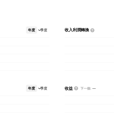
收入利潤轉換
年度
更多
季度
收益
年度
更多
季度
下一個
:
—