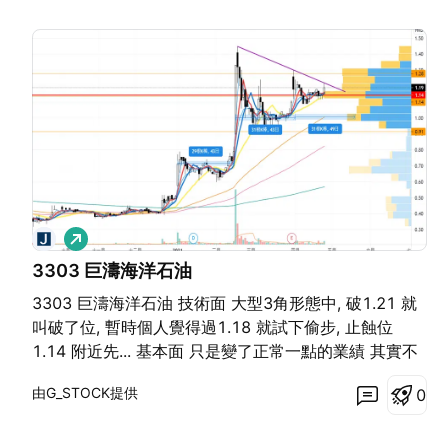
看
多
3303 巨濤海洋石油
3303 巨濤海洋石油 技術面 大型3角形態中, 破1.21 就
叫破了位, 暫時個人覺得過1.18 就試下偷步, 止蝕位
1.14 附近先... 基本面 只是變了正常一點的業績 其實不
是太好的, 除淨日2021/05/26 股息：港元 0.2200 (叫
由G_STOCK提供
0
18.6%%息)... 營業額36.47億元人民幣(下同)，按年升
107.2%。純利1.47億元，按年升3216.3%；每股盈利
8.98分。派末期息每股0.22港元 市場面 不合味道 新聞