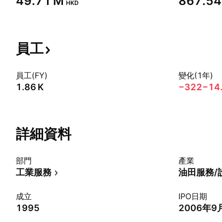
‪49.71 M‬
‪867.54
HKD
員工
員工(FY)
變化(1年)
‪1.86 K‬
−322
−14
詳細資料
部門
產業
工業服務
油田服務/
成立
IPO日期
1995
2006年9