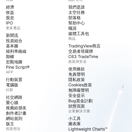
經濟
我們是誰
收益
太空任務
股息
部落格
IPO
幫助中心
更多產品
職涯
媒體工具包
新聞流
商品
投資組合
基本圖
TradingView商店
殖利率曲線
交易者塔羅牌
期權
C63 TradeTime
宏觀地圖
政策與安全
Pine Script®
使用條款
APP
免責聲明
行動裝置
隱私政策
電腦版
Cookies政策
社群
無障礙聲明
安全提示
社交網路
Bug賞金計劃
愛心牆
狀態頁面
推薦給朋友
企業解決方案
創作者計畫
網站規則
小工具
版主
圖表庫
投資想法
Lightweight Charts™