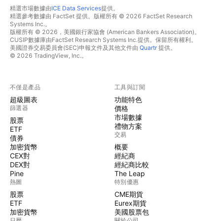
精選市場數據由
ICE Data Services
提供。
精選參考數據由 FactSet 提供。版權所有 © 2026 FactSet Research
Systems Inc.。
版權所有 © 2026，美國銀行家協會 (American Bankers Association)。
CUSIP數據庫由FactSet Research Systems Inc.提供。保留所有權利。
美國證券交易委員會(SEC)申報文件及其他文件由
Quartr
提供。
© 2026 TradingView, Inc.。
不僅是產品
工具與訂閱
超級圖表
功能特色
篩選器
價格
市場數據
股票
禮物方案
ETF
交易
債券
加密貨幣
概要
CEX對
經紀商
DEX對
經紀商比較
Pine
The Leap
熱圖
特別優惠
股票
CME期貨
ETF
Eurex期貨
加密貨幣
美國股票包
日曆
關於公司