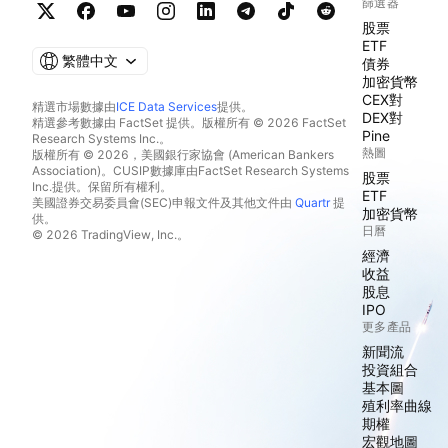
篩選器
股票
ETF
繁體中文
債券
加密貨幣
CEX對
精選市場數據由
ICE Data Services
提供。
DEX對
精選參考數據由 FactSet 提供。版權所有 © 2026 FactSet
Pine
Research Systems Inc.。
熱圖
版權所有 © 2026，美國銀行家協會 (American Bankers
Association)。CUSIP數據庫由FactSet Research Systems
股票
Inc.提供。保留所有權利。
ETF
美國證券交易委員會(SEC)申報文件及其他文件由
Quartr
提
加密貨幣
供。
日曆
© 2026 TradingView, Inc.。
經濟
收益
股息
IPO
更多產品
新聞流
投資組合
基本圖
殖利率曲線
期權
宏觀地圖