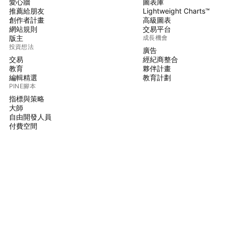
愛心牆
圖表庫
推薦給朋友
Lightweight Charts™
創作者計畫
高級圖表
網站規則
交易平台
版主
成長機會
投資想法
廣告
交易
經紀商整合
教育
夥伴計畫
編輯精選
教育計劃
PINE腳本
指標與策略
大師
自由開發人員
付費空間