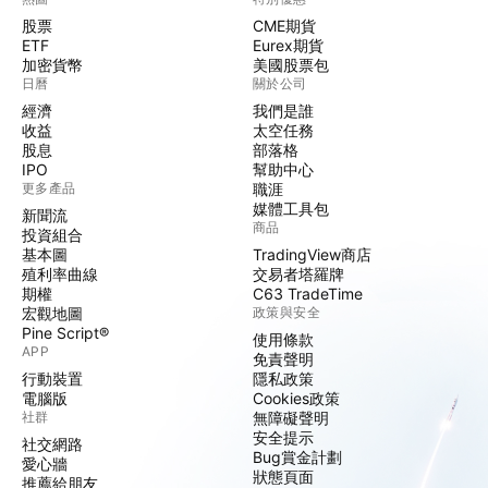
股票
CME期貨
ETF
Eurex期貨
加密貨幣
美國股票包
日曆
關於公司
經濟
我們是誰
收益
太空任務
股息
部落格
IPO
幫助中心
更多產品
職涯
媒體工具包
新聞流
商品
投資組合
基本圖
TradingView商店
殖利率曲線
交易者塔羅牌
期權
C63 TradeTime
宏觀地圖
政策與安全
Pine Script®
使用條款
APP
免責聲明
行動裝置
隱私政策
電腦版
Cookies政策
社群
無障礙聲明
安全提示
社交網路
Bug賞金計劃
愛心牆
狀態頁面
推薦給朋友