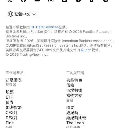
繁體中文
精選市場數據由
ICE Data Services
提供。
精選參考數據由 FactSet 提供。版權所有 © 2026 FactSet Research
Systems Inc.。
版權所有 © 2026，美國銀行家協會 (American Bankers Association)。
CUSIP數據庫由FactSet Research Systems Inc.提供。保留所有權利。
美國證券交易委員會(SEC)申報文件及其他文件由
Quartr
提供。
© 2026 TradingView, Inc.。
不僅是產品
工具與訂閱
超級圖表
功能特色
篩選器
價格
市場數據
股票
禮物方案
ETF
交易
債券
加密貨幣
概要
CEX對
經紀商
DEX對
經紀商比較
Pine
The Leap
熱圖
特別優惠