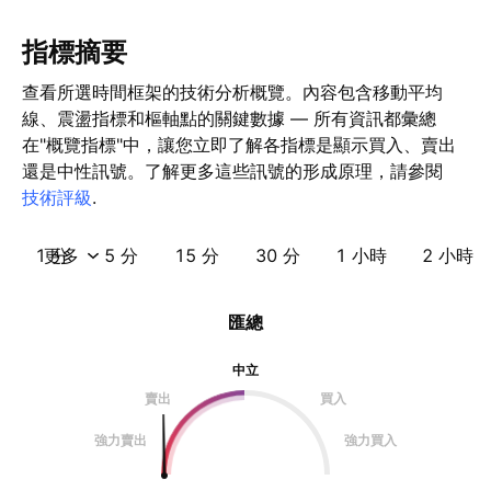
指標摘要
查看所選時間框架的技術分析概覽。內容包含移動平均
線、震盪指標和樞軸點的關鍵數據 — 所有資訊都彙總
在"概覽指標"中，讓您立即了解各指標是顯示買入、賣出
還是中性訊號。了解更多這些訊號的形成原理，請參閱
技術評級
.
1 分
更多
5 分
15 分
30 分
1 小時
2 小時
匯總
中立
賣出
買入
強力賣出
強力買入