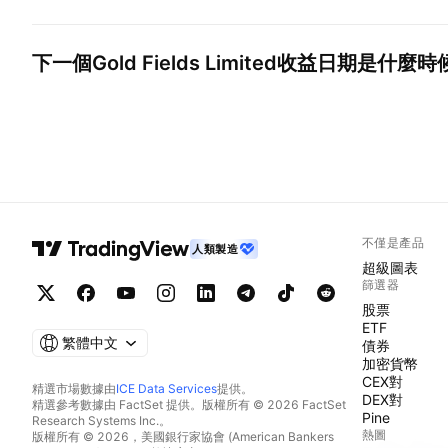
下一個
Gold Fields Limited
收益日期是什麼時
不僅是產品
人類製造
超級圖表
篩選器
股票
ETF
繁體中文
債券
加密貨幣
CEX對
精選市場數據由
ICE Data Services
提供。
DEX對
精選參考數據由 FactSet 提供。版權所有 © 2026 FactSet
Pine
Research Systems Inc.。
熱圖
版權所有 © 2026，美國銀行家協會 (American Bankers