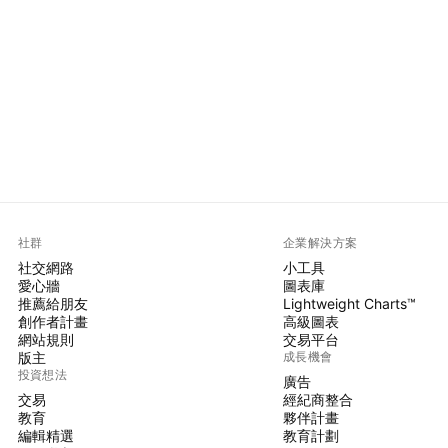
社群
企業解決方案
社交網路
小工具
愛心牆
圖表庫
推薦給朋友
Lightweight Charts™
創作者計畫
高級圖表
網站規則
交易平台
版主
成長機會
投資想法
廣告
交易
經紀商整合
教育
夥伴計畫
編輯精選
教育計劃