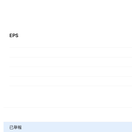
EPS
指標
已舉報