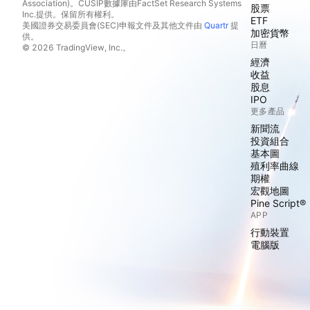
Association)。CUSIP數據庫由FactSet Research Systems
股票
Inc.提供。保留所有權利。
ETF
美國證券交易委員會(SEC)申報文件及其他文件由
Quartr
提
加密貨幣
供。
日曆
© 2026 TradingView, Inc.。
經濟
收益
股息
IPO
更多產品
新聞流
投資組合
基本圖
殖利率曲線
期權
宏觀地圖
Pine Script®
APP
行動裝置
電腦版