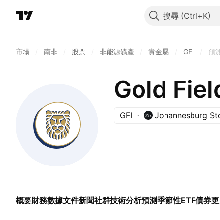
搜尋
市場
/
南非
/
股票
/
非能源礦產
/
貴金屬
/
GFI
/
預
Gold Fiel
GFI
Johannesburg St
概要
財務數據
文件
新聞
社群
技術分析
預測
季節性
ETF
債券
更