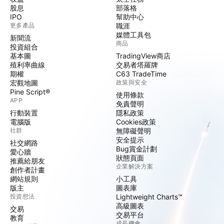
股息
部落格
IPO
幫助中心
更多產品
職涯
媒體工具包
新聞流
商品
投資組合
基本圖
TradingView商店
殖利率曲線
交易者塔羅牌
期權
C63 TradeTime
宏觀地圖
政策與安全
Pine Script®
使用條款
APP
免責聲明
行動裝置
隱私政策
電腦版
Cookies政策
社群
無障礙聲明
安全提示
社交網路
Bug賞金計劃
愛心牆
狀態頁面
推薦給朋友
企業解決方案
創作者計畫
網站規則
小工具
版主
圖表庫
投資想法
Lightweight Charts™
高級圖表
交易
交易平台
教育
成長機會