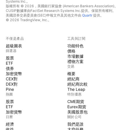
Systems Inc.。
版權所有 © 2026，美國銀行家協會 (American Bankers Association)。
CUSIP數據庫由FactSet Research Systems Inc.提供。保留所有權利。
美國證券交易委員會(SEC)申報文件及其他文件由
Quartr
提供。
© 2026 TradingView, Inc.。
不僅是產品
工具與訂閱
超級圖表
功能特色
篩選器
價格
市場數據
股票
禮物方案
ETF
交易
債券
加密貨幣
概要
CEX對
經紀商
DEX對
經紀商比較
Pine
The Leap
熱圖
特別優惠
股票
CME期貨
ETF
Eurex期貨
加密貨幣
美國股票包
日曆
關於公司
經濟
我們是誰
收益
太空任務