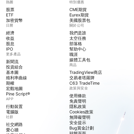
熱圖
特別優惠
股票
CME期貨
ETF
Eurex期貨
加密貨幣
美國股票包
日曆
關於公司
經濟
我們是誰
收益
太空任務
股息
部落格
IPO
幫助中心
更多產品
職涯
媒體工具包
新聞流
商品
投資組合
基本圖
TradingView商店
殖利率曲線
交易者塔羅牌
期權
C63 TradeTime
宏觀地圖
政策與安全
Pine Script®
使用條款
APP
免責聲明
行動裝置
隱私政策
電腦版
Cookies政策
社群
無障礙聲明
安全提示
社交網路
Bug賞金計劃
愛心牆
狀態頁面