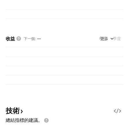
收益
年度
更多
季度
下一個
:
—
技術
總結指標的建議。