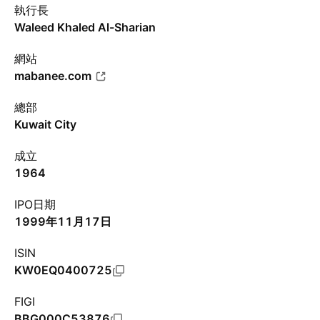
執行長
Waleed Khaled Al-Sharian
網站
mabanee.com
總部
Kuwait City
成立
1964
IPO日期
1999年11月17日
ISIN
KW0EQ0400725
FIGI
BBG000C53876