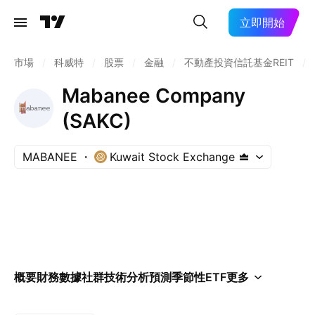
立即開始
市場
/
科威特
/
股票
/
金融
/
不動產投資信託基金REIT
/
Mabanee Company
(SAKC)
MABANEE
Kuwait Stock Exchange
概要
財務數據
社群
技術分析
預測
季節性
ETF
更多