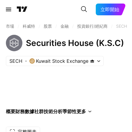
立即開始
市場
/
科威特
/
股票
/
金融
/
投資銀行/經紀商
/
SECH
Securities House (K.S.C)
SECH
Kuwait Stock Exchange
概要
財務數據
社群
技術分析
季節性
更多
完整圖表