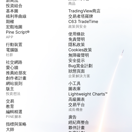
新聞流
商品
投資組合
基本圖
TradingView商店
殖利率曲線
交易者塔羅牌
期權
C63 TradeTime
宏觀地圖
政策與安全
Pine Script®
使用條款
APP
免責聲明
行動裝置
隱私政策
電腦版
Cookies政策
社群
無障礙聲明
安全提示
社交網路
Bug賞金計劃
愛心牆
狀態頁面
推薦給朋友
企業解決方案
創作者計畫
網站規則
小工具
版主
圖表庫
投資想法
Lightweight Charts™
高級圖表
交易
交易平台
教育
成長機會
編輯精選
PINE腳本
廣告
經紀商整合
指標與策略
夥伴計畫
大師