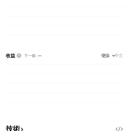
收益
年度
更多
季度
下一個
:
—
技術