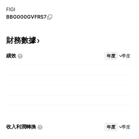
FIGI
BBG000GVFRS7
財務數據
績效
年度
更多
季度
收入利潤轉換
年度
更多
季度