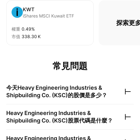
KWT
iShares MSCI Kuwait ETF
探索更多
權重
0.49%
市值
‪338.30 K‬
常見問題
今天
Heavy Engineering Industries &
Shipbuilding Co. (KSC)
的股價是多少？
Heavy Engineering Industries &
Shipbuilding Co. (KSC)
股票代碼是什麼？
Heavy Engineering Industries &