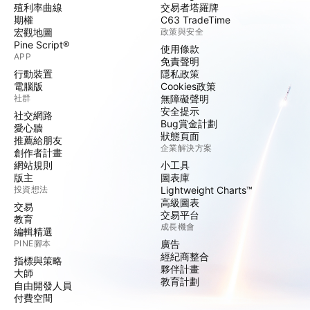
殖利率曲線
交易者塔羅牌
期權
C63 TradeTime
宏觀地圖
政策與安全
Pine Script®
使用條款
APP
免責聲明
行動裝置
隱私政策
電腦版
Cookies政策
社群
無障礙聲明
安全提示
社交網路
Bug賞金計劃
愛心牆
狀態頁面
推薦給朋友
企業解決方案
創作者計畫
網站規則
小工具
版主
圖表庫
投資想法
Lightweight Charts™
高級圖表
交易
交易平台
教育
成長機會
編輯精選
PINE腳本
廣告
經紀商整合
指標與策略
夥伴計畫
大師
教育計劃
自由開發人員
付費空間