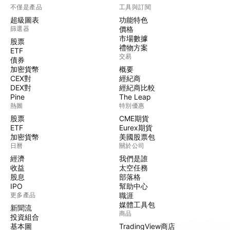
不僅是產品
工具與訂閱
超級圖表
功能特色
篩選器
價格
市場數據
股票
禮物方案
ETF
交易
債券
加密貨幣
概要
CEX對
經紀商
DEX對
經紀商比較
Pine
The Leap
熱圖
特別優惠
股票
CME期貨
ETF
Eurex期貨
加密貨幣
美國股票包
日曆
關於公司
經濟
我們是誰
收益
太空任務
股息
部落格
IPO
幫助中心
更多產品
職涯
媒體工具包
新聞流
商品
投資組合
基本圖
TradingView商店