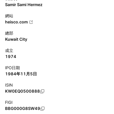
Samir Sami Hermez
網站
heisco.com
總部
Kuwait City
成立
1974
IPO日期
1984年11月5日
ISIN
KW0EQ0500888
FIGI
BBG000G8SW49