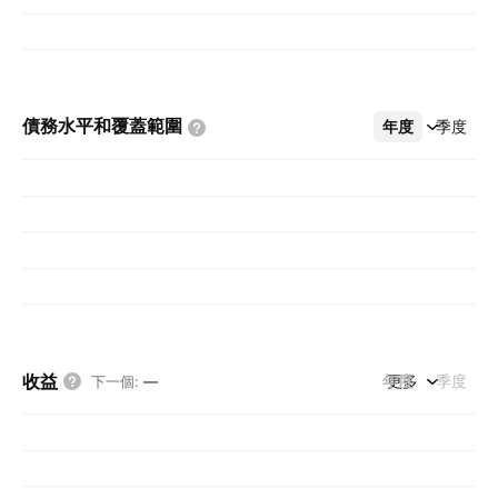
債務水平和覆蓋範圍
年度
更多
季度
收益
年度
更多
季度
下一個
:
—