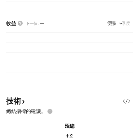
收益
年度
更多
季度
下一個
:
—
技術
總結指標的建議。
匯總
中立