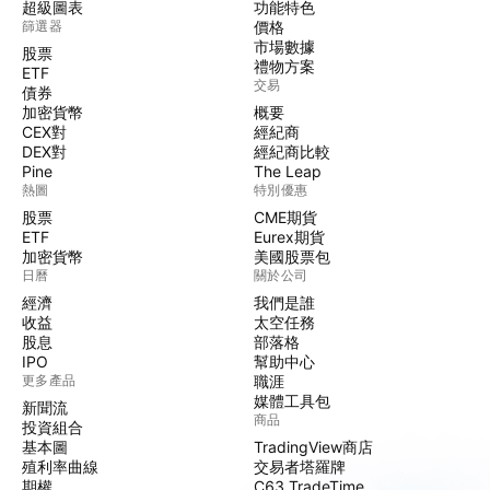
超級圖表
功能特色
篩選器
價格
市場數據
股票
禮物方案
ETF
交易
債券
加密貨幣
概要
CEX對
經紀商
DEX對
經紀商比較
Pine
The Leap
熱圖
特別優惠
股票
CME期貨
ETF
Eurex期貨
加密貨幣
美國股票包
日曆
關於公司
經濟
我們是誰
收益
太空任務
股息
部落格
IPO
幫助中心
更多產品
職涯
媒體工具包
新聞流
商品
投資組合
基本圖
TradingView商店
殖利率曲線
交易者塔羅牌
期權
C63 TradeTime