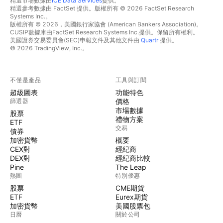
精選市場數據由
ICE Data Services
提供。
精選參考數據由 FactSet 提供。版權所有 © 2026 FactSet Research
Systems Inc.。
版權所有 © 2026，美國銀行家協會 (American Bankers Association)。
CUSIP數據庫由FactSet Research Systems Inc.提供。保留所有權利。
美國證券交易委員會(SEC)申報文件及其他文件由
Quartr
提供。
© 2026 TradingView, Inc.。
不僅是產品
工具與訂閱
超級圖表
功能特色
篩選器
價格
市場數據
股票
禮物方案
ETF
交易
債券
加密貨幣
概要
CEX對
經紀商
DEX對
經紀商比較
Pine
The Leap
熱圖
特別優惠
股票
CME期貨
ETF
Eurex期貨
加密貨幣
美國股票包
日曆
關於公司