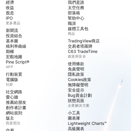
經濟
我們是誰
收益
太空任務
股息
部落格
IPO
幫助中心
更多產品
職涯
媒體工具包
新聞流
商品
投資組合
基本圖
TradingView商店
殖利率曲線
交易者塔羅牌
期權
C63 TradeTime
宏觀地圖
政策與安全
Pine Script®
使用條款
APP
免責聲明
行動裝置
隱私政策
電腦版
Cookies政策
社群
無障礙聲明
安全提示
社交網路
Bug賞金計劃
愛心牆
狀態頁面
推薦給朋友
企業解決方案
創作者計畫
網站規則
小工具
版主
圖表庫
投資想法
Lightweight Charts™
高級圖表
交易