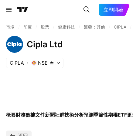
立即開始
市場
/
印度
/
股票
/
健康科技
/
醫藥：其他
/
CIPLA
/
Cipla Ltd
CIPLA
NSE
概要
財務數據
文件
新聞
社群
技術分析
預測
季節性
期權
ETF
更
返回