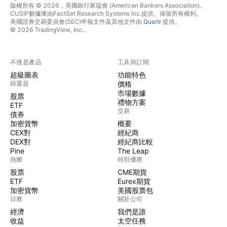
版權所有 © 2026，美國銀行家協會 (American Bankers Association)。
CUSIP數據庫由FactSet Research Systems Inc.提供。保留所有權利。
美國證券交易委員會(SEC)申報文件及其他文件由
Quartr
提供。
© 2026 TradingView, Inc.。
不僅是產品
工具與訂閱
超級圖表
功能特色
篩選器
價格
市場數據
股票
禮物方案
ETF
交易
債券
加密貨幣
概要
CEX對
經紀商
DEX對
經紀商比較
Pine
The Leap
熱圖
特別優惠
股票
CME期貨
ETF
Eurex期貨
加密貨幣
美國股票包
日曆
關於公司
經濟
我們是誰
收益
太空任務