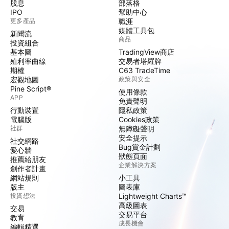
股息
部落格
IPO
幫助中心
更多產品
職涯
媒體工具包
新聞流
商品
投資組合
基本圖
TradingView商店
殖利率曲線
交易者塔羅牌
期權
C63 TradeTime
宏觀地圖
政策與安全
Pine Script®
使用條款
APP
免責聲明
行動裝置
隱私政策
電腦版
Cookies政策
社群
無障礙聲明
安全提示
社交網路
Bug賞金計劃
愛心牆
狀態頁面
推薦給朋友
企業解決方案
創作者計畫
網站規則
小工具
版主
圖表庫
投資想法
Lightweight Charts™
高級圖表
交易
交易平台
教育
成長機會
編輯精選