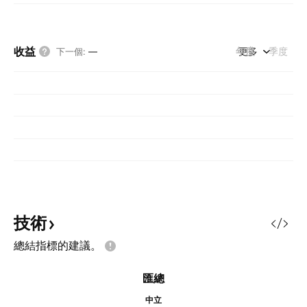
收益
年度
更多
季度
下一個
:
—
技術
總結指標的建議。
匯總
中立