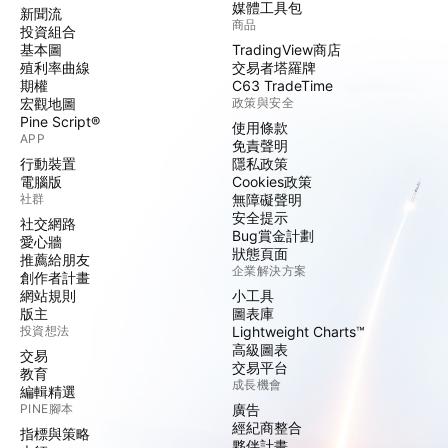
媒體工具包
新聞流
商品
投資組合
基本圖
TradingView商店
殖利率曲線
交易者塔羅牌
期權
C63 TradeTime
宏觀地圖
政策與安全
Pine Script®
使用條款
APP
免責聲明
行動裝置
隱私政策
電腦版
Cookies政策
社群
無障礙聲明
安全提示
社交網路
Bug賞金計劃
愛心牆
狀態頁面
推薦給朋友
企業解決方案
創作者計畫
網站規則
小工具
版主
圖表庫
投資想法
Lightweight Charts™
高級圖表
交易
交易平台
教育
成長機會
編輯精選
PINE腳本
廣告
經紀商整合
指標與策略
夥伴計畫