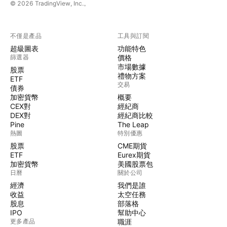
© 2026 TradingView, Inc.。
不僅是產品
工具與訂閱
超級圖表
功能特色
篩選器
價格
市場數據
股票
禮物方案
ETF
交易
債券
加密貨幣
概要
CEX對
經紀商
DEX對
經紀商比較
Pine
The Leap
熱圖
特別優惠
股票
CME期貨
ETF
Eurex期貨
加密貨幣
美國股票包
日曆
關於公司
經濟
我們是誰
收益
太空任務
股息
部落格
IPO
幫助中心
更多產品
職涯