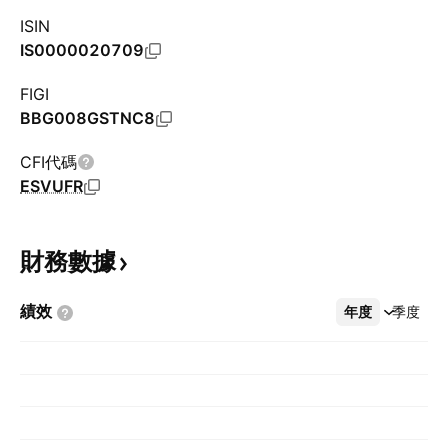
ISIN
IS0000020709
FIGI
BBG008GSTNC8
CFI代碼
ESVUFR
財務數據
績效
年度
更多
季度