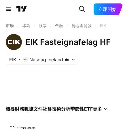
立即開始
市場
/
冰島
/
股票
/
金融
/
房地產開發
/
EIK
EIK Fasteignafelag HF
EIK
Nasdaq Iceland
概要
財務數據
文件
社群
技術分析
季節性
ETF
更多
完整圖表