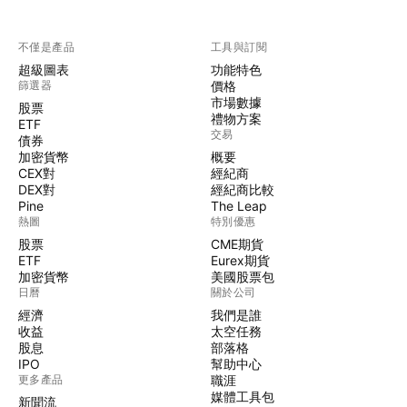
不僅是產品
工具與訂閱
超級圖表
功能特色
篩選器
價格
市場數據
股票
禮物方案
ETF
交易
債券
加密貨幣
概要
CEX對
經紀商
DEX對
經紀商比較
Pine
The Leap
熱圖
特別優惠
股票
CME期貨
ETF
Eurex期貨
加密貨幣
美國股票包
日曆
關於公司
經濟
我們是誰
收益
太空任務
股息
部落格
IPO
幫助中心
更多產品
職涯
媒體工具包
新聞流