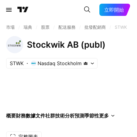
立即開始
市場
/
瑞典
/
股票
/
配送服務
/
批發配銷商
/
STWK
Stockwik AB (publ)
STWK
Nasdaq Stockholm
概要
財務數據
文件
社群
技術分析
預測
季節性
更多
完整圖表