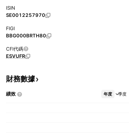
ISIN
SE0012257970
FIGI
BBG000BRTH80
CFI代碼
ESVUFR
財務數據
績效
年度
更多
季度