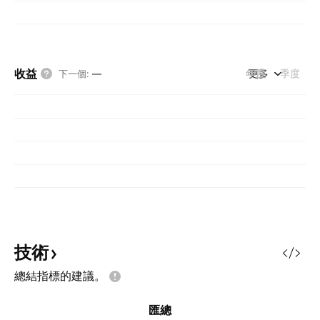
收益
年度
更多
季度
下一個
:
—
技術
總結指標的建議。
匯總