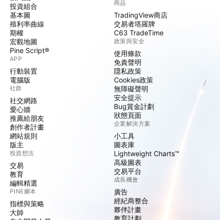
商品
投資組合
基本圖
TradingView商店
殖利率曲線
交易者塔羅牌
期權
C63 TradeTime
宏觀地圖
政策與安全
Pine Script®
使用條款
APP
免責聲明
行動裝置
隱私政策
電腦版
Cookies政策
社群
無障礙聲明
安全提示
社交網路
Bug賞金計劃
愛心牆
狀態頁面
推薦給朋友
企業解決方案
創作者計畫
網站規則
小工具
版主
圖表庫
投資想法
Lightweight Charts™
高級圖表
交易
交易平台
教育
成長機會
編輯精選
PINE腳本
廣告
經紀商整合
指標與策略
夥伴計畫
大師
教育計劃