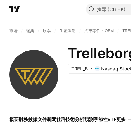
搜尋
市場
/
瑞典
/
股票
/
生產製造
/
汽車零件：OEM
/
TRE
Trellebor
TREL_B
Nasdaq Stoc
概要
財務數據
文件
新聞
社群
技術分析
預測
季節性
ETF
更多