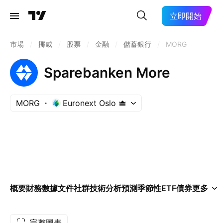
立即開始
市場
/
挪威
/
股票
/
金融
/
儲蓄銀行
/
MORG
Sparebanken More
MORG
Euronext Oslo
概要
財務數據
文件
社群
技術分析
預測
季節性
ETF
債券
更多
完整圖表