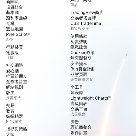
新聞流
商品
投資組合
基本圖
TradingView商店
殖利率曲線
交易者塔羅牌
期權
C63 TradeTime
宏觀地圖
政策與安全
Pine Script®
使用條款
APP
免責聲明
行動裝置
隱私政策
電腦版
Cookies政策
社群
無障礙聲明
安全提示
社交網路
Bug賞金計劃
愛心牆
狀態頁面
推薦給朋友
企業解決方案
創作者計畫
網站規則
小工具
版主
圖表庫
投資想法
Lightweight Charts™
高級圖表
交易
交易平台
教育
成長機會
編輯精選
PINE腳本
廣告
經紀商整合
指標與策略
夥伴計畫
大師