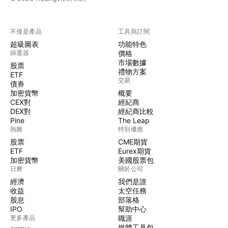
不僅是產品
工具與訂閱
超級圖表
功能特色
篩選器
價格
市場數據
股票
禮物方案
ETF
交易
債券
加密貨幣
概要
CEX對
經紀商
DEX對
經紀商比較
Pine
The Leap
熱圖
特別優惠
股票
CME期貨
ETF
Eurex期貨
加密貨幣
美國股票包
日曆
關於公司
經濟
我們是誰
收益
太空任務
股息
部落格
IPO
幫助中心
更多產品
職涯
媒體工具包