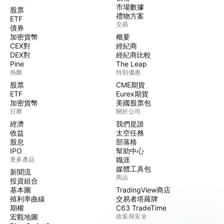
市場數據
股票
禮物方案
ETF
交易
債券
加密貨幣
概要
CEX對
經紀商
DEX對
經紀商比較
Pine
The Leap
熱圖
特別優惠
股票
CME期貨
ETF
Eurex期貨
加密貨幣
美國股票包
日曆
關於公司
經濟
我們是誰
收益
太空任務
股息
部落格
IPO
幫助中心
更多產品
職涯
媒體工具包
新聞流
商品
投資組合
基本圖
TradingView商店
殖利率曲線
交易者塔羅牌
期權
C63 TradeTime
宏觀地圖
政策與安全