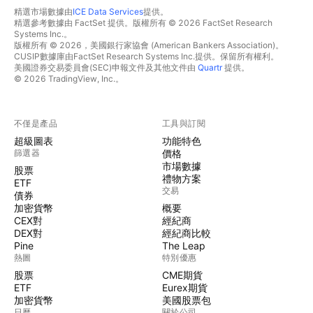
精選市場數據由
ICE Data Services
提供。
精選參考數據由 FactSet 提供。版權所有 © 2026 FactSet Research
Systems Inc.。
版權所有 © 2026，美國銀行家協會 (American Bankers Association)。
CUSIP數據庫由FactSet Research Systems Inc.提供。保留所有權利。
美國證券交易委員會(SEC)申報文件及其他文件由
Quartr
提供。
© 2026 TradingView, Inc.。
不僅是產品
工具與訂閱
超級圖表
功能特色
篩選器
價格
市場數據
股票
禮物方案
ETF
交易
債券
加密貨幣
概要
CEX對
經紀商
DEX對
經紀商比較
Pine
The Leap
熱圖
特別優惠
股票
CME期貨
ETF
Eurex期貨
加密貨幣
美國股票包
日曆
關於公司