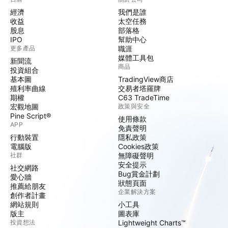
經濟
我們是誰
收益
太空任務
股息
部落格
IPO
幫助中心
更多產品
職涯
媒體工具包
新聞流
商品
投資組合
基本圖
TradingView商店
殖利率曲線
交易者塔羅牌
期權
C63 TradeTime
宏觀地圖
政策與安全
Pine Script®
使用條款
APP
免責聲明
行動裝置
隱私政策
電腦版
Cookies政策
社群
無障礙聲明
安全提示
社交網路
Bug賞金計劃
愛心牆
狀態頁面
推薦給朋友
企業解決方案
創作者計畫
網站規則
小工具
版主
圖表庫
投資想法
Lightweight Charts™